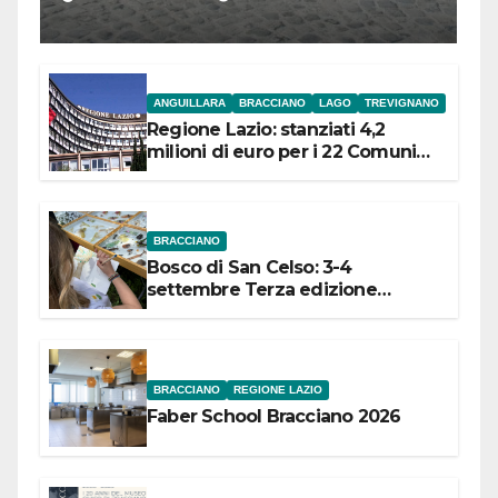
l’inaugurazione
ANGUILLARA
BRACCIANO
LAGO
TREVIGNANO
Regione Lazio: stanziati 4,2
milioni di euro per i 22 Comuni
dell’Etruria Meridionale
BRACCIANO
Bosco di San Celso: 3-4
settembre Terza edizione
Festival “Storie in cielo e in terra”
BRACCIANO
REGIONE LAZIO
Faber School Bracciano 2026