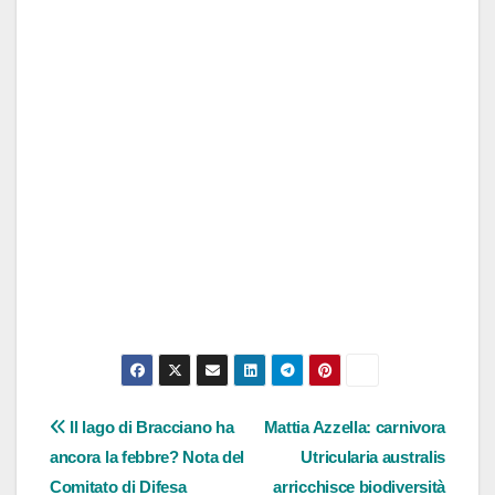
Navigazione
Il lago di Bracciano ha
Mattia Azzella: carnivora
ancora la febbre? Nota del
Utricularia australis
articoli
Comitato di Difesa
arricchisce biodiversità