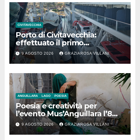
CIVITAVECCHIA
Porto di Civitavecchia:
effettuato il primo
rifornimento di GNL ad una
9 AGOSTO 2026
GRAZIAROSA VILLANI
nave da crociera
ANGUILLARA
LAGO
POESIA
Poesia e creatività per
l’evento Mus’Anguillara l’8
agosto 2026 al Museo
9 AGOSTO 2026
GRAZIAROSA VILLANI
Contadino