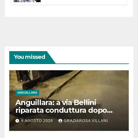
dell’Etruria Meridionale
You missed
ANGUILLARA
Anguillara: a via Bellini
riparata conduttura dopo
segnalazione IdD
9 AGOSTO 2026
GRAZIAROSA VILLANI