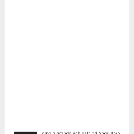
orna a grande richiesta ad Anguillara