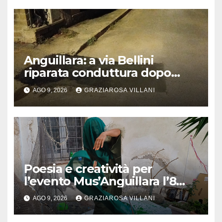
Anguillara: a via Bellini
riparata conduttura dopo
segnalazione IdD
AGO 9, 2026
GRAZIAROSA VILLANI
Poesia e creatività per
l’evento Mus’Anguillara l’8
agosto 2026 al Museo
AGO 9, 2026
GRAZIAROSA VILLANI
Contadino