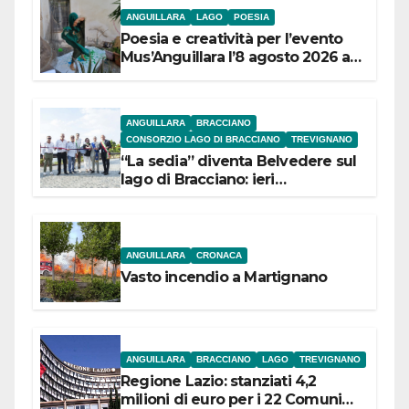
ANGUILLARA
LAGO
POESIA
Poesia e creatività per l’evento
Mus’Anguillara l’8 agosto 2026 al
Museo Contadino
ANGUILLARA
BRACCIANO
CONSORZIO LAGO DI BRACCIANO
TREVIGNANO
“La sedia” diventa Belvedere sul
lago di Bracciano: ieri
l’inaugurazione
ANGUILLARA
CRONACA
Vasto incendio a Martignano
ANGUILLARA
BRACCIANO
LAGO
TREVIGNANO
Regione Lazio: stanziati 4,2
milioni di euro per i 22 Comuni