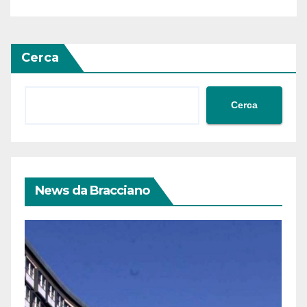
Cerca
Cerca
News da Bracciano