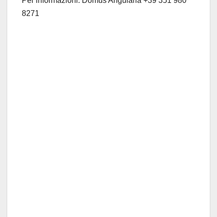
Per informazioni: Domus
Angularia
+
39 351 980
8271