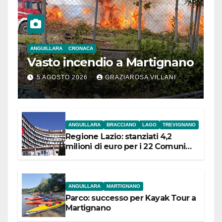
ANGUILLARA
CRONACA
Vasto incendio a Martignano
5 AGOSTO 2026
GRAZIAROSA VILLANI
ANGUILLARA
BRACCIANO
LAGO
TREVIGNANO
Regione Lazio: stanziati 4,2
milioni di euro per i 22 Comuni
dell’Etruria Meridionale
ANGUILLARA
MARTIGNANO
Parco: successo per Kayak Tour a
Martignano