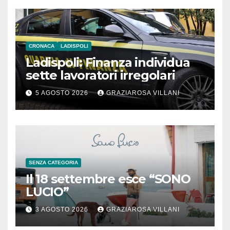
CRONACA
LADISPOLI
Ladispoli: Finanza individua
sette lavoratori irregolari
5 AGOSTO 2026
GRAZIAROSA VILLANI
SENZA CATEGORIA
Il 18 settembre esce “SONO
LUCIO”
3 AGOSTO 2026
GRAZIAROSA VILLANI