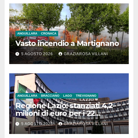
ANGUILLARA
CRONACA
Vasto incendio a Martignano
5 AGOSTO 2026
GRAZIAROSA VILLANI
ANGUILLARA
BRACCIANO
LAGO
TREVIGNANO
Regione Lazio: stanziati 4,2
milioni di euro per i 22
Comuni dell’Etruria
5 AGOSTO 2026
GRAZIAROSA VILLANI
Meridionale