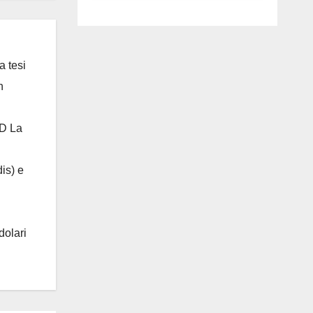
luglio ad
Anguillara
a tesi
n
 D La
is) e
dolari