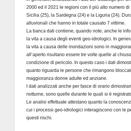
2000 ed il 2021 le regioni con il più alto numero d
Sicilia (25), la Sardegna (24) e la Liguria (24). Du
alluvionali che hanno in totale causato 7 vittime.
La banca dati contiene, quando note, anche le info
la vita a causa degli eventi geo-idrologici. In gener
la vita a causa delle inondazioni sono in maggio
all’aperto risultano essere tre volte quelle al chius
condizione di pericolo. In questo caso i dati dimos
quanto riguarda le persone che rimangono bloccate n
maggioranza donne adulte ed anziane.
I dati analizzati anche per fasce di orario dimostran
notturne, sono quelle durante le quali si è registrat
Le analisi effettuate attestano quanto la conoscenza
cui i processi geo-idrologici interagiscono con l
questi rischi.