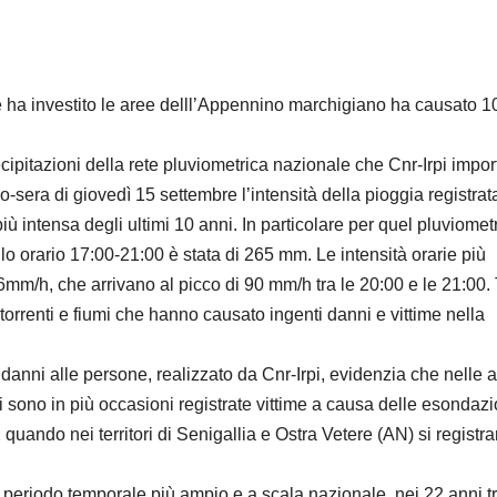
e ha investito le aree delll’Appennino marchigiano ha causato 1
recipitazioni della rete pluviometrica nazionale che Cnr-Irpi impor
era di giovedì 15 settembre l’intensità della pioggia registrata
iù intensa degli ultimi 10 anni. In particolare per quel pluviomet
llo orario 17:00-21:00 è stata di 265 mm. Le intensità orarie più
6mm/h, che arrivano al picco di 90 mm/h tra le 20:00 e le 21:00. 
torrenti e fiumi che hanno causato ingenti danni e vittime nella
 danni alle persone, realizzato da Cnr-Irpi, evidenzia che nelle 
 sono in più occasioni registrate vittime a causa delle esondazi
uando nei territori di Senigallia e Ostra Vetere (AN) si registr
 periodo temporale più ampio e a scala nazionale, nei 22 anni tr