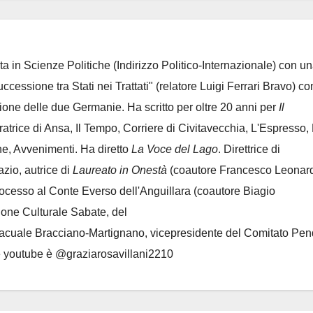
ta in Scienze Politiche (Indirizzo Politico-Internazionale) con un
Successione tra Stati nei Trattati" (relatore Luigi Ferrari Bravo) co
azione delle due Germanie. Ha scritto per oltre 20 anni per
Il
oratrice di Ansa, Il Tempo, Corriere di Civitavecchia, L'Espresso,
e, Avvenimenti. Ha diretto
La Voce del Lago
. Direttrice di
azio, autrice di
Laureato in Onestà
(coautore Francesco Leonard
rocesso al Conte Everso dell'Anguillara
(coautore Biagio
ione Culturale Sabate
, del
Lacuale Bracciano-Martignano
, vicepresidente del Comitato Pen
le youtube è @graziarosavillani2210