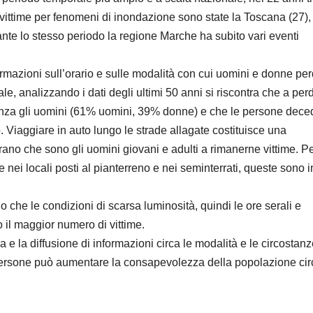
i vittime per fenomeni di inondazione sono state la Toscana (27),
rante lo stesso periodo la regione Marche ha subito vari eventi
rmazioni sull’orario e sulle modalità con cui uomini e donne pe
ale, analizzando i dati degli ultimi 50 anni si riscontra che a per
ranza gli uomini (61% uomini, 39% donne) e che le persone dece
o. Viaggiare in auto lungo le strade allagate costituisce una
trano che sono gli uomini giovani e adulti a rimanerne vittime. P
ei locali posti al pianterreno e nei seminterrati, queste sono i
o che le condizioni di scarsa luminosità, quindi le ore serali e
o il maggior numero di vittime.
 e la diffusione di informazioni circa le modalità e le circostan
e persone può aumentare la consapevolezza della popolazione cir