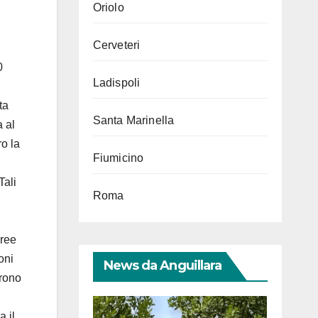
Oriolo
Cerveteri
0
Ladispoli
ta
Santa Marinella
 al
ro la
Fiumicino
Tali
Roma
aree
oni
News da Anguillara
arono
a il