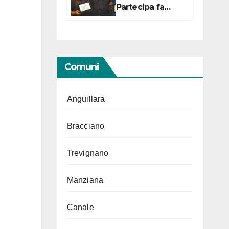
Partecipa fa
centro con due
campionesse di
Tiro a Segno in
vista delle urne
Comuni
Anguillara
Bracciano
Trevignano
Manziana
Canale