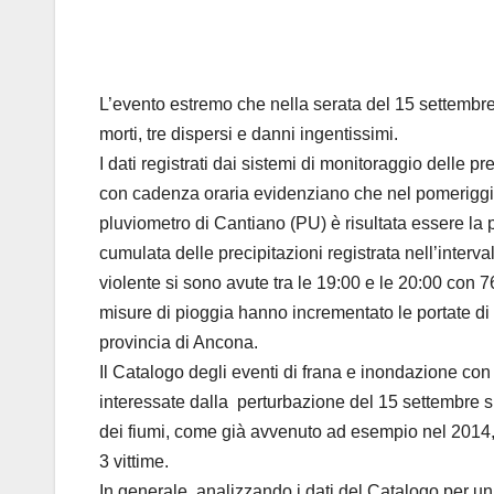
L’evento estremo che nella serata del 15 settembr
morti, tre dispersi e danni ingentissimi.
I dati registrati dai sistemi di monitoraggio delle p
con cadenza oraria evidenziano che nel pomeriggio-s
pluviometro di Cantiano (PU) è risultata essere la p
cumulata delle precipitazioni registrata nell’interva
violente si sono avute tra le 19:00 e le 20:00 con 7
misure di pioggia hanno incrementato le portate di 
provincia di Ancona.
Il Catalogo degli eventi di frana e inondazione con
interessate dalla perturbazione del 15 settembre si
dei fiumi, come già avvenuto ad esempio nel 2014, q
3 vittime.
In generale, analizzando i dati del Catalogo per un