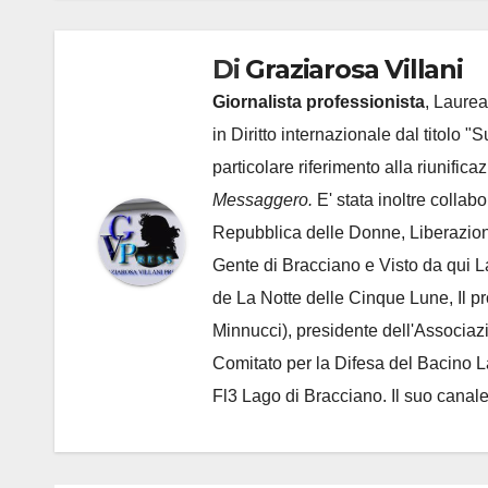
Di
Graziarosa Villani
Giornalista professionista
, Laurea
in Diritto internazionale dal titolo "
particolare riferimento alla riunific
Messaggero.
E' stata inoltre collab
Repubblica delle Donne, Liberazion
Gente di Bracciano
e Visto da qui L
de
La Notte delle Cinque Lune, Il p
Minnucci), presidente dell'
Associaz
Comitato per la Difesa del Bacino 
Fl3 Lago di Bracciano. Il suo cana