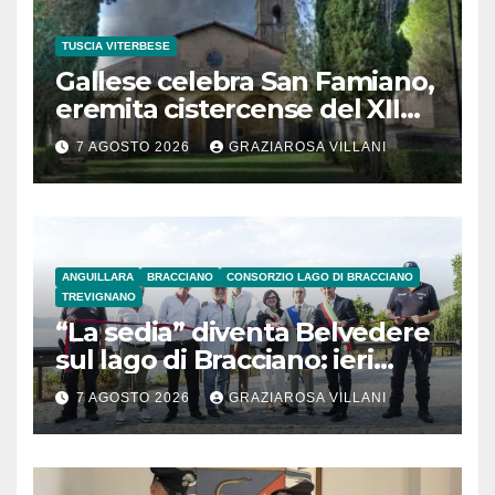
TUSCIA VITERBESE
Gallese celebra San Famiano,
eremita cistercense del XII
secolo
7 AGOSTO 2026
GRAZIAROSA VILLANI
ANGUILLARA
BRACCIANO
CONSORZIO LAGO DI BRACCIANO
TREVIGNANO
“La sedia” diventa Belvedere
sul lago di Bracciano: ieri
l’inaugurazione
7 AGOSTO 2026
GRAZIAROSA VILLANI