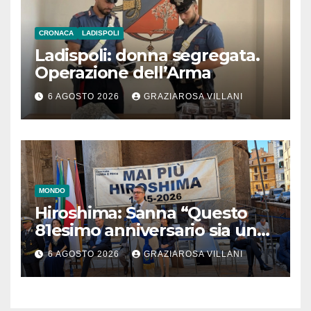
CRONACA
LADISPOLI
Ladispoli: donna segregata.
Operazione dell’Arma
6 AGOSTO 2026
GRAZIAROSA VILLANI
MONDO
Hiroshima: Sanna “Questo
81esimo anniversario sia un
monito per tutti”
6 AGOSTO 2026
GRAZIAROSA VILLANI