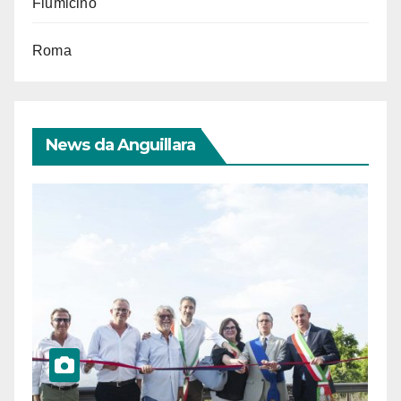
Fiumicino
Roma
News da Anguillara