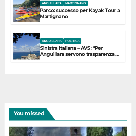
ANGUILLARA
MARTIGNANO
Parco: successo per Kayak Tour a
Martignano
ANGUILLARA
POLITICA
Sinistra Italiana – AVS: “Per
Anguillara servono trasparenza,
partecipazione e scelte politiche
coraggiose”
You missed