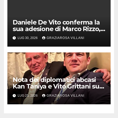
Daniele De Vito conferma la
sua adesione di Marco Rizzo,
nel rispetto delle decisioni
LUG 30, 2026
GRAZIAROSA VILLANI
del 1° Congress
Nota dei diplomatici abcasi
Kan Taniya e Vito Grittani su
cosiddetto “ritiro
LUG 25, 2026
GRAZIAROSA VILLANI
riconoscimento” di Abcasia e
Ossezia del Sud da parte della
Siria