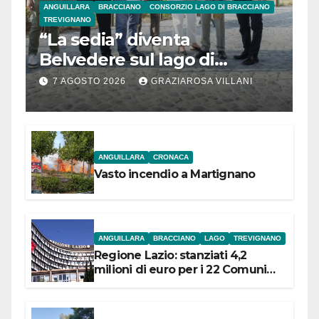
ANGUILLARA
BRACCIANO
CONSORZIO LAGO DI BRACCIANO
TREVIGNANO
“La sedia” diventa
Belvedere sul lago di
Bracciano: ieri
7 AGOSTO 2026
GRAZIAROSA VILLANI
l’inaugurazione
ANGUILLARA
CRONACA
Vasto incendio a Martignano
ANGUILLARA
BRACCIANO
LAGO
TREVIGNANO
Regione Lazio: stanziati 4,2
milioni di euro per i 22 Comuni
dell’Etruria Meridionale