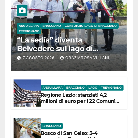
ANGUILLARA
BRACCIANO
CONSORZIO LAGO DI BRACCIANO
TREVIGNANO
“La sedia” diventa
Belvedere sul lago di
Bracciano: ieri
7 AGOSTO 2026
GRAZIAROSA VILLANI
l’inaugurazione
ANGUILLARA
BRACCIANO
LAGO
TREVIGNANO
Regione Lazio: stanziati 4,2
milioni di euro per i 22 Comuni
dell’Etruria Meridionale
BRACCIANO
Bosco di San Celso: 3-4