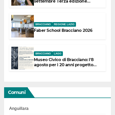
settembre Terza edizione
Festival “Storie in cielo e in terra”
BRACCIANO
REGIONE LAZIO
Faber School Bracciano 2026
BRACCIANO
LAGO
Museo Civico di Bracciano: l’8
agosto per i 20 anni progetto
“Conservare la memoria”
Comuni
Anguillara