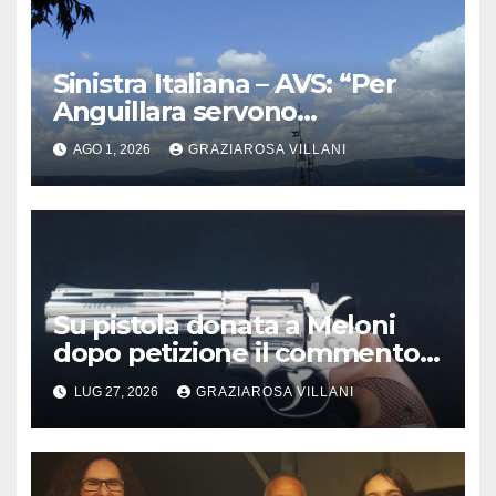
Sinistra Italiana – AVS: “Per
Anguillara servono
trasparenza, partecipazione e
AGO 1, 2026
GRAZIAROSA VILLANI
scelte politiche coraggiose”
Su pistola donata a Meloni
dopo petizione il commento
del vescovo partenopeo
LUG 27, 2026
GRAZIAROSA VILLANI
Mimmo Battaglia