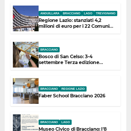
ANGUILLARA
BRACCIANO
LAGO
TREVIGNANO
Regione Lazio: stanziati 4,2
milioni di euro per i 22 Comuni
dell’Etruria Meridionale
BRACCIANO
Bosco di San Celso: 3-4
settembre Terza edizione
Festival “Storie in cielo e in terra”
BRACCIANO
REGIONE LAZIO
Faber School Bracciano 2026
BRACCIANO
LAGO
Museo Civico di Bracciano: l’8