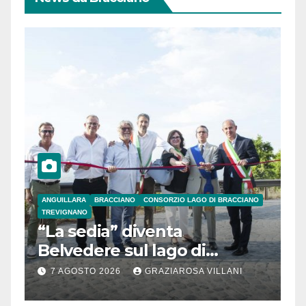
ANGUILLARA
BRACCIANO
CONSORZIO LAGO DI BRACCIANO
TREVIGNANO
“La sedia” diventa
Belvedere sul lago di
Bracciano: ieri
7 AGOSTO 2026
GRAZIAROSA VILLANI
l’inaugurazione