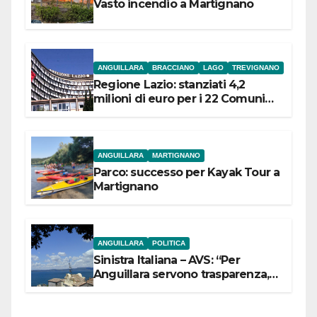
Vasto incendio a Martignano
ANGUILLARA
BRACCIANO
LAGO
TREVIGNANO
Regione Lazio: stanziati 4,2
milioni di euro per i 22 Comuni
dell’Etruria Meridionale
ANGUILLARA
MARTIGNANO
Parco: successo per Kayak Tour a
Martignano
ANGUILLARA
POLITICA
Sinistra Italiana – AVS: “Per
Anguillara servono trasparenza,
partecipazione e scelte politiche
coraggiose”