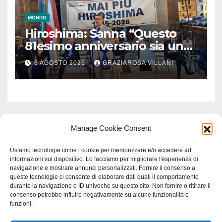
MONDO
Hiroshima: Sanna “Questo
81esimo anniversario sia un
monito per tutti”
6 AGOSTO 2026
GRAZIAROSA VILLANI
Manage Cookie Consent
Usiamo tecnologie come i cookie per memorizzare e/o accedere ad
informazioni sul dispositivo. Lo facciamo per migliorare l'esperienza di
navigazione e mostrare annunci personalizzati. Fornire il consenso a
queste tecnologie ci consente di elaborare dati quali il comportamento
durante la navigazione o ID univoche su questo sito. Non fornire o ritirare il
consenso potrebbe influire negativamente su alcune funzionalità e
funzioni.