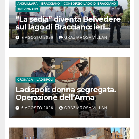
ANGUILLARA
BRACCIANO
CONSORZIO LAGO DI BRACCIANO
TREVIGNANO
“La sedia” diventa Belvedere
sul lago di Bracciano: ieri
l’inaugurazione
7 AGOSTO 2026
GRAZIAROSA VILLANI
CRONACA
LADISPOLI
Ladispoli: donna segregata.
Operazione dell’Arma
6 AGOSTO 2026
GRAZIAROSA VILLANI