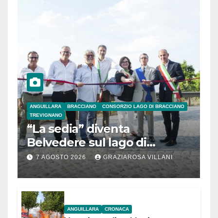
ANGUILLARA
BRACCIANO
CONSORZIO LAGO DI BRACCIANO
TREVIGNANO
“La sedia” diventa
Belvedere sul lago di
Bracciano: ieri
7 AGOSTO 2026
GRAZIAROSA VILLANI
l’inaugurazione
ANGUILLARA
CRONACA