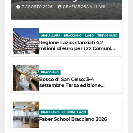
Bracciano: ieri
7 AGOSTO 2026
GRAZIAROSA VILLANI
l’inaugurazione
ANGUILLARA
BRACCIANO
LAGO
TREVIGNANO
Regione Lazio: stanziati 4,2
milioni di euro per i 22 Comuni
dell’Etruria Meridionale
BRACCIANO
Bosco di San Celso: 3-4
settembre Terza edizione
Festival “Storie in cielo e in terra”
BRACCIANO
REGIONE LAZIO
Faber School Bracciano 2026