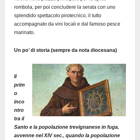
rombola, per poi concludere la serata con uno
splendido spettacolo pirotecnico, il tutto
accompagnato da vini locali e dal famoso pesce
marinato.
Un po’ di storia (sempre da nota diocesana)
Il
prim
o
inco
ntro
tra il
Santo e la popolazione trevignanese in fuga,
avvenne nel XIV sec., quando la popolazione