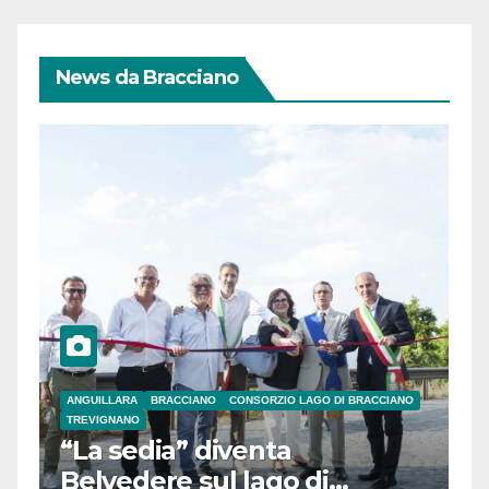
News da Bracciano
ANGUILLARA
BRACCIANO
CONSORZIO LAGO DI BRACCIANO
TREVIGNANO
“La sedia” diventa
Belvedere sul lago di