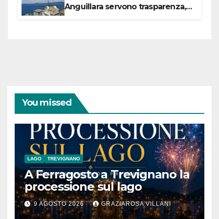
Anguillara servono trasparenza,
partecipazione e scelte politiche
coraggiose”
You missed
LAGO
TREVIGNANO
A Ferragosto a Trevignano la
processione sul lago
9 AGOSTO 2026
GRAZIAROSA VILLANI