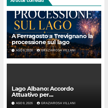
Articoli correlati
A Ferragosto a Trevignano la
processione sul lago
AGO 9, 2026
GRAZIAROSA VILLANI
Lago Albano: Accordo
Attuativo per
l’interconnessione
AGO 9, 2026
GRAZIAROSA VILLANI
acquedottistica da 29,5