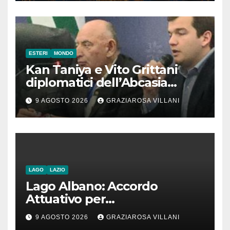
ESTERI
MONDO
Kan Taniya e Vito Grittani
diplomatici dell’Abcasia
contro nota del governo
9 AGOSTO 2026
GRAZIAROSA VILLANI
romeno. “Non si può invocare
la costruzione di ponti e allo
stesso tempo condannare
chiunque li attraversi”
LAGO
LAZIO
Lago Albano: Accordo
Attuativo per
l’interconnessione
9 AGOSTO 2026
GRAZIAROSA VILLANI
acquedottistica da 29,5