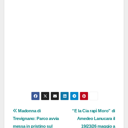
Navigazione
Madonna di
“E la Cia rapì Moro” di
Trevignano: Parco avvia
Amedeo Lanucara il
articoli
messa in pristino sul
19/23/26 maggio a