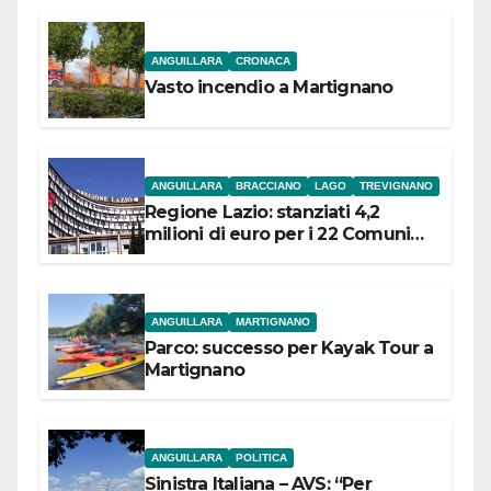
ANGUILLARA
CRONACA
Vasto incendio a Martignano
ANGUILLARA
BRACCIANO
LAGO
TREVIGNANO
Regione Lazio: stanziati 4,2
milioni di euro per i 22 Comuni
dell’Etruria Meridionale
ANGUILLARA
MARTIGNANO
Parco: successo per Kayak Tour a
Martignano
ANGUILLARA
POLITICA
Sinistra Italiana – AVS: “Per