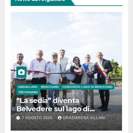
ANGUILLARA
BRACCIANO
CONSORZIO LAGO DI BRACCIANO
TREVIGNANO
“La sedia” diventa
Belvedere sul lago di
Bracciano: ieri
7 AGOSTO 2026
GRAZIAROSA VILLANI
l’inaugurazione