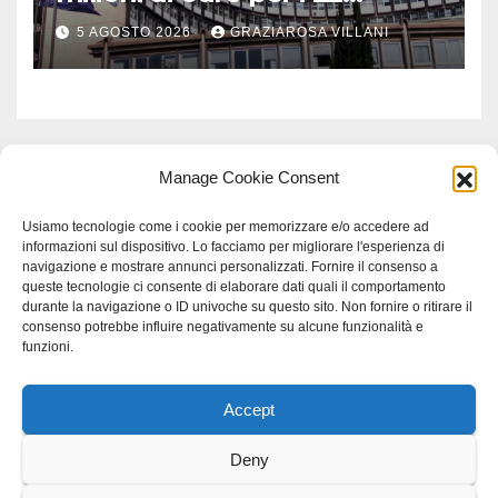
Comuni dell’Etruria
5 AGOSTO 2026
GRAZIAROSA VILLANI
Meridionale
Manage Cookie Consent
Usiamo tecnologie come i cookie per memorizzare e/o accedere ad
informazioni sul dispositivo. Lo facciamo per migliorare l'esperienza di
navigazione e mostrare annunci personalizzati. Fornire il consenso a
queste tecnologie ci consente di elaborare dati quali il comportamento
durante la navigazione o ID univoche su questo sito. Non fornire o ritirare il
consenso potrebbe influire negativamente su alcune funzionalità e
funzioni.
Accept
Proudly powered by WordPress
|
Tema: Newspaperex di
Themeansar
.
Deny
Home
Gerenza
home
Lavoro
Scienza
studio specialistico bracciano