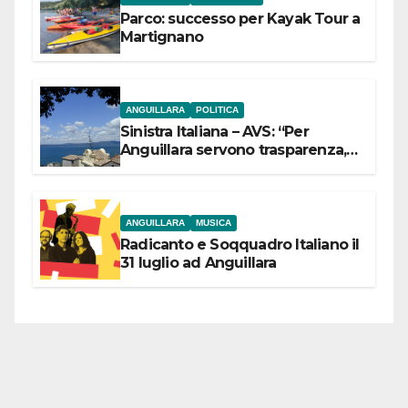
Parco: successo per Kayak Tour a
Martignano
ANGUILLARA
POLITICA
Sinistra Italiana – AVS: “Per
Anguillara servono trasparenza,
partecipazione e scelte politiche
coraggiose”
ANGUILLARA
MUSICA
Radicanto e Soqquadro Italiano il
31 luglio ad Anguillara