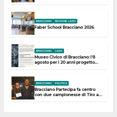
Festival “Storie in cielo e in terra”
BRACCIANO
REGIONE LAZIO
Faber School Bracciano 2026
BRACCIANO
LAGO
Museo Civico di Bracciano: l’8
agosto per i 20 anni progetto
“Conservare la memoria”
BRACCIANO
POLITICA
Bracciano Partecipa fa centro
con due campionesse di Tiro a
Segno in vista delle urne