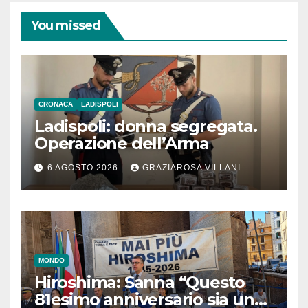
You missed
CRONACA
LADISPOLI
Ladispoli: donna segregata.
Operazione dell’Arma
6 AGOSTO 2026
GRAZIAROSA VILLANI
MONDO
Hiroshima: Sanna “Questo
81esimo anniversario sia un