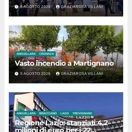
monito per tutti”
6 AGOSTO 2026
GRAZIAROSA VILLANI
ANGUILLARA
CRONACA
Vasto incendio a Martignano
5 AGOSTO 2026
GRAZIAROSA VILLANI
ANGUILLARA
BRACCIANO
LAGO
TREVIGNANO
Regione Lazio: stanziati 4,2
milioni di euro per i 22