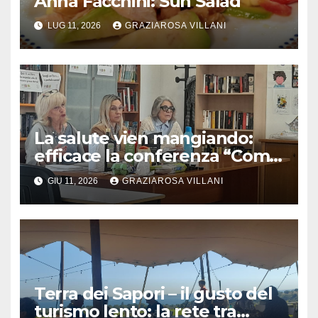
Anna Facchini: Sun Salad
LUG 11, 2026
GRAZIAROSA VILLANI
La salute vien mangiando:
efficace la conferenza “Come
scegliere il cibo da portare a
GIU 11, 2026
GRAZIAROSA VILLANI
tavola” al centro civico di
Bracciano
Terra dei Sapori – il gusto del
turismo lento: la rete tra