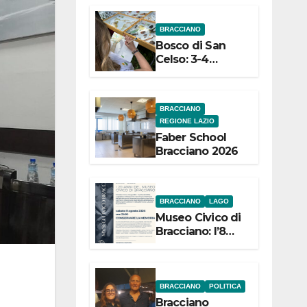
dell’Etruria
BRACCIANO
Meridionale
Bosco di San
Celso: 3-4
settembre
Terza edizione
Festival “Storie
BRACCIANO
in cielo e in
REGIONE LAZIO
terra”
Faber School
Bracciano 2026
BRACCIANO
LAGO
Museo Civico di
Bracciano: l’8
agosto per i 20
anni progetto
“Conservare la
memoria”
BRACCIANO
POLITICA
Bracciano