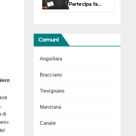
Partecipa fa
centro con due
campionesse di
Tiro a Segno in
vista delle urne
Comuni
Anguillara
Bracciano
 Nero
Trevignano
esti
,
Manziana
 di
beri»
Canale
del