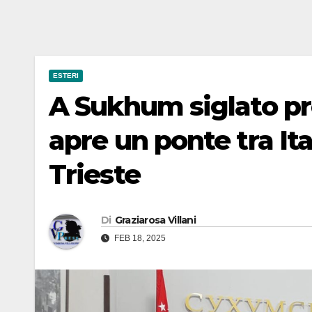
ESTERI
A Sukhum siglato pro
apre un ponte tra It
Trieste
Di
Graziarosa Villani
FEB 18, 2025