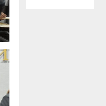
luglio ad
Anguillara