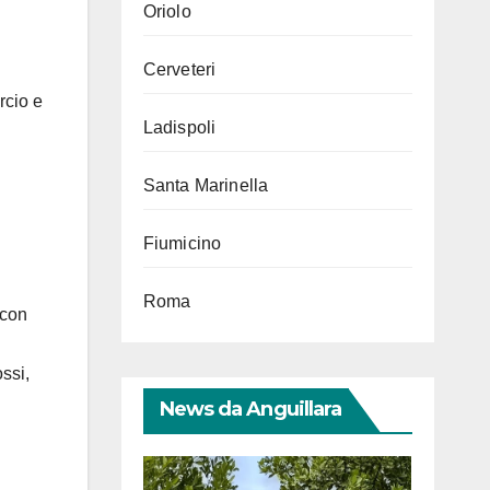
Oriolo
Cerveteri
rcio e
Ladispoli
Santa Marinella
Fiumicino
Roma
 con
ssi,
News da Anguillara