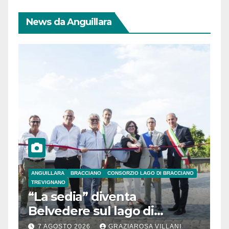
News da Anguillara
ANGUILLARA
BRACCIANO
CONSORZIO LAGO DI BRACCIANO
TREVIGNANO
“La sedia” diventa
Belvedere sul lago di
Bracciano: ieri
7 AGOSTO 2026
GRAZIAROSA VILLANI