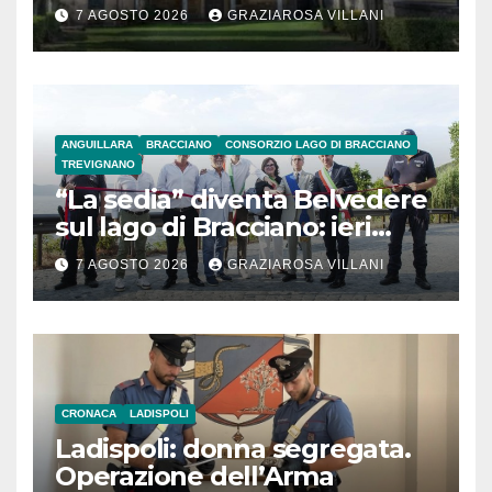
secolo
7 AGOSTO 2026
GRAZIAROSA VILLANI
ANGUILLARA
BRACCIANO
CONSORZIO LAGO DI BRACCIANO
TREVIGNANO
“La sedia” diventa Belvedere
sul lago di Bracciano: ieri
l’inaugurazione
7 AGOSTO 2026
GRAZIAROSA VILLANI
CRONACA
LADISPOLI
Ladispoli: donna segregata.
Operazione dell’Arma