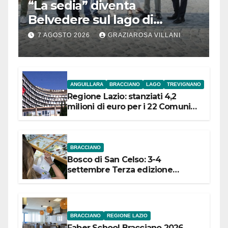
“La sedia” diventa
Belvedere sul lago di
Bracciano: ieri
7 AGOSTO 2026
GRAZIAROSA VILLANI
l’inaugurazione
ANGUILLARA
BRACCIANO
LAGO
TREVIGNANO
Regione Lazio: stanziati 4,2
milioni di euro per i 22 Comuni
dell’Etruria Meridionale
BRACCIANO
Bosco di San Celso: 3-4
settembre Terza edizione
Festival “Storie in cielo e in terra”
BRACCIANO
REGIONE LAZIO
Faber School Bracciano 2026