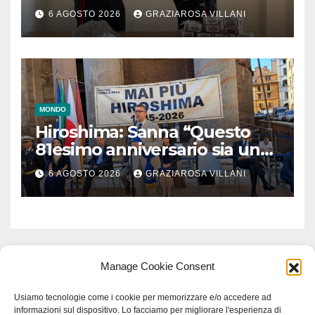
6 AGOSTO 2026
GRAZIAROSA VILLANI
MONDO
Hiroshima: Sanna “Questo
81esimo anniversario sia un
monito per tutti”
6 AGOSTO 2026
GRAZIAROSA VILLANI
Manage Cookie Consent
Usiamo tecnologie come i cookie per memorizzare e/o accedere ad
informazioni sul dispositivo. Lo facciamo per migliorare l'esperienza di