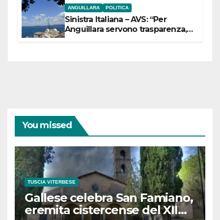
ANGUILLARA
POLITICA
Sinistra Italiana – AVS: “Per
Anguillara servono trasparenza,
partecipazione e scelte politiche
coraggiose”
You missed
TUSCIA VITERBESE
Gallese celebra San Famiano,
eremita cistercense del XII