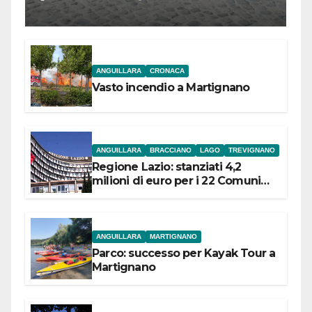
l’inaugurazione
ANGUILLARA
CRONACA
Vasto incendio a Martignano
ANGUILLARA
BRACCIANO
LAGO
TREVIGNANO
Regione Lazio: stanziati 4,2
milioni di euro per i 22 Comuni
dell’Etruria Meridionale
ANGUILLARA
MARTIGNANO
Parco: successo per Kayak Tour a
Martignano