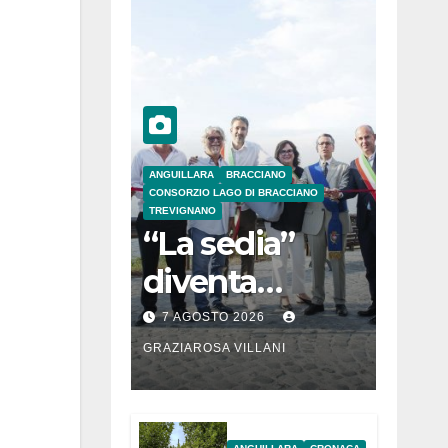
ANGUILLARA
BRACCIANO
CONSORZIO LAGO DI BRACCIANO
TREVIGNANO
“La sedia”
diventa
Belvedere sul
7 AGOSTO 2026
lago di
GRAZIAROSA VILLANI
Bracciano: ieri
l’inaugurazion