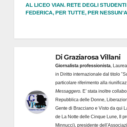
AL LICEO VIAN. RETE DEGLI STUDENTI
articoli
FEDERICA, PER TUTTE, PER NESSUN’
Di
Graziarosa Villani
Giornalista professionista
, Laurea
in Diritto internazionale dal titolo "
particolare riferimento alla riunific
Messaggero.
E' stata inoltre collab
Repubblica delle Donne, Liberazion
Gente di Bracciano
e Visto da qui L
de
La Notte delle Cinque Lune, Il p
Minnucci), presidente dell'
Associaz