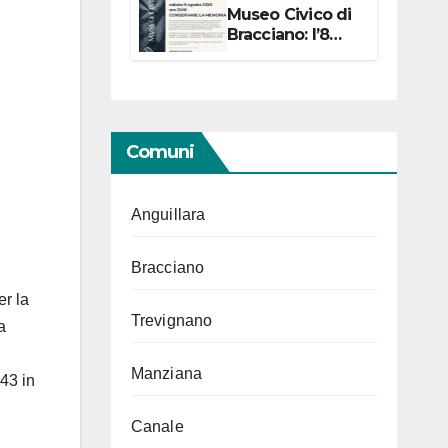
Museo Civico di
Bracciano: l’8
agosto per i 20
anni progetto
“Conservare la
memoria”
Comuni
Anguillara
Bracciano
er la
Trevignano
a
Manziana
943 in
Canale