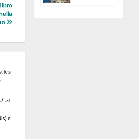
Anguillara
libro
servono
nella
trasparenza,
ano
partecipazione e
scelte politiche
coraggiose”
a tesi
n
 D La
is) e