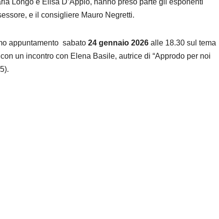
laria Longo e Elisa D’Appio, hanno preso parte gli esponenti
ssore, e il consigliere Mauro Negretti.
ssimo appuntamento sabato
24 gennaio 2026
alle 18.30 sul tema
con un incontro con Elena Basile, autrice di “Approdo per noi
5).