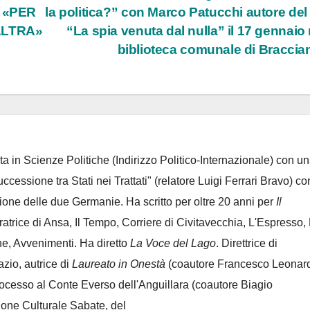
 «PER
la politica?” con Marco Patucchi autore del 
ALTRA»
“La spia venuta dal nulla” il 17 gennaio 
biblioteca comunale di Bracci
ta in Scienze Politiche (Indirizzo Politico-Internazionale) con un
Successione tra Stati nei Trattati" (relatore Luigi Ferrari Bravo) co
azione delle due Germanie. Ha scritto per oltre 20 anni per
Il
oratrice di Ansa, Il Tempo, Corriere di Civitavecchia, L'Espresso,
e, Avvenimenti. Ha diretto
La Voce del Lago
. Direttrice di
azio, autrice di
Laureato in Onestà
(coautore Francesco Leonard
rocesso al Conte Everso dell'Anguillara
(coautore Biagio
ione Culturale Sabate
, del