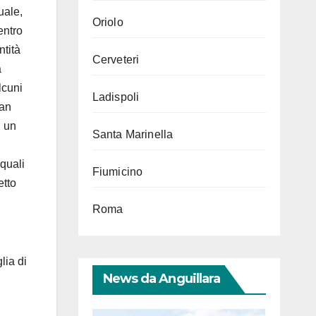
uale,
Oriolo
entro
ntità
Cerveteri
a
lcuni
Ladispoli
San
n un
Santa Marinella
 quali
Fiumicino
etto
Roma
lia di
News da Anguillara