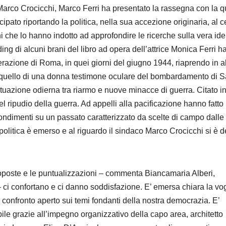
o Marco Crocicchi, Marco Ferri ha presentato la rassegna con la q
tecipato riportando la politica, nella sua accezione originaria, al c
ioni che lo hanno indotto ad approfondire le ricerche sulla vera ide
ng di alcuni brani del libro ad opera dell’attrice Monica Ferri h
 liberazione di Roma, in quei giorni del giugno 1944, riaprendo in a
quali quello di una donna testimone oculare del bombardamento di 
situazione odierna tra riarmo e nuove minacce di guerra. Citato i
del ripudio della guerra. Ad appelli alla pacificazione hanno fatto
rofondimenti su un passato caratterizzato da scelte di campo dalle
politica è emerso e al riguardo il sindaco Marco Crocicchi si è d
proposte e le puntualizzazioni – commenta Biancamaria Alberi,
i confortano e ci danno soddisfazione. E’ emersa chiara la vog
n confronto aperto sui temi fondanti della nostra democrazia. E’
ibile grazie all’impegno organizzativo della capo area, architetto