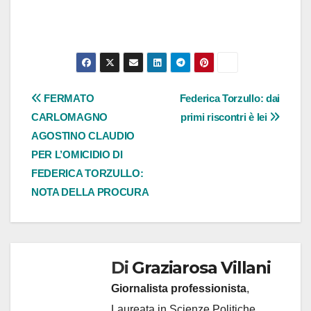
Navigazione
FERMATO
Federica Torzullo: dai
CARLOMAGNO
primi riscontri è lei
articoli
AGOSTINO CLAUDIO
PER L’OMICIDIO DI
FEDERICA TORZULLO:
NOTA DELLA PROCURA
Di
Graziarosa Villani
Giornalista professionista
,
Laureata in Scienze Politiche