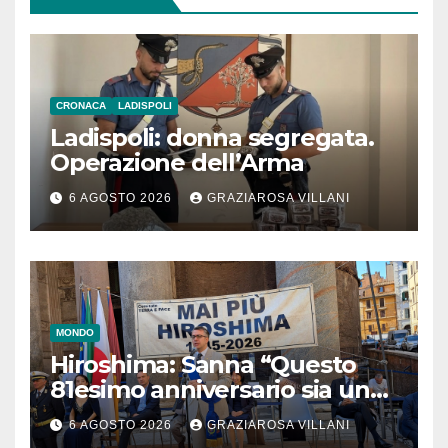
CRONACA
LADISPOLI
Ladispoli: donna segregata.
Operazione dell’Arma
6 AGOSTO 2026
GRAZIAROSA VILLANI
MONDO
Hiroshima: Sanna “Questo
81esimo anniversario sia un
monito per tutti”
6 AGOSTO 2026
GRAZIAROSA VILLANI