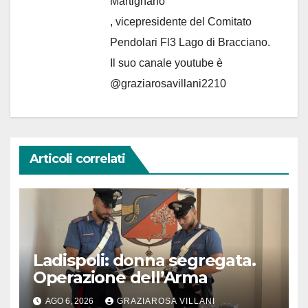
Martignano
, vicepresidente del Comitato
Pendolari Fl3 Lago di Bracciano.
Il suo canale youtube è
@graziarosavillani2210
Articoli correlati
Ladispoli: donna segregata.
Operazione dell’Arma
AGO 6, 2026
GRAZIAROSA VILLANI