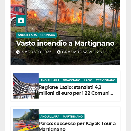
ANGUILLARA
CRONACA
Vasto incendio a Martignano
5 AGOSTO 2026
GRAZIAROSA VILLANI
ANGUILLARA
BRACCIANO
LAGO
TREVIGNANO
Regione Lazio: stanziati 4,2
milioni di euro per i 22 Comuni
dell’Etruria Meridionale
ANGUILLARA
MARTIGNANO
Parco: successo per Kayak Tour a
Martignano