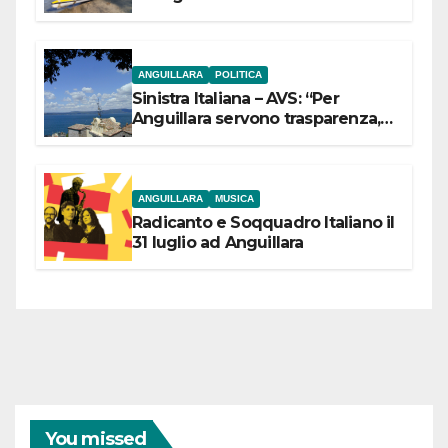
ANGUILLARA
POLITICA
Sinistra Italiana – AVS: “Per
Anguillara servono trasparenza,
partecipazione e scelte politiche
coraggiose”
ANGUILLARA
MUSICA
Radicanto e Soqquadro Italiano il
31 luglio ad Anguillara
You missed