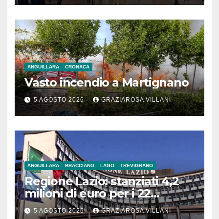
ANGUILLARA
CRONACA
Vasto incendio a Martignano
5 AGOSTO 2026
GRAZIAROSA VILLANI
ANGUILLARA
BRACCIANO
LAGO
TREVIGNANO
Regione Lazio: stanziati 4,2
milioni di euro per i 22
Comuni dell’Etruria
5 AGOSTO 2026
GRAZIAROSA VILLANI
Meridionale