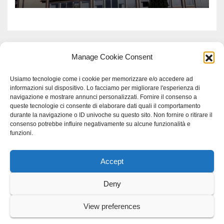
Manage Cookie Consent
Usiamo tecnologie come i cookie per memorizzare e/o accedere ad
informazioni sul dispositivo. Lo facciamo per migliorare l'esperienza di
navigazione e mostrare annunci personalizzati. Fornire il consenso a
queste tecnologie ci consente di elaborare dati quali il comportamento
durante la navigazione o ID univoche su questo sito. Non fornire o ritirare il
consenso potrebbe influire negativamente su alcune funzionalità e
funzioni.
Accept
Proudly powered by WordPress
|
Tema: Newspaperex di
Themeansar
.
Deny
Home
Gerenza
home
Lavoro
Scienza
studio specialistico bracciano
View preferences
Villani Comunicazione