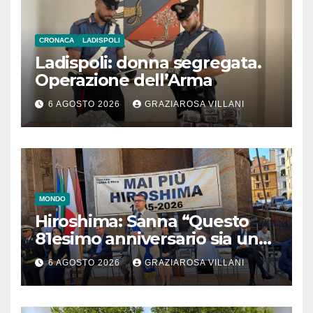
CRONACA
LADISPOLI
Ladispoli: donna segregata.
Operazione dell’Arma
6 AGOSTO 2026
GRAZIAROSA VILLANI
MONDO
Hiroshima: Sanna “Questo
81esimo anniversario sia un
monito per tutti”
6 AGOSTO 2026
GRAZIAROSA VILLANI