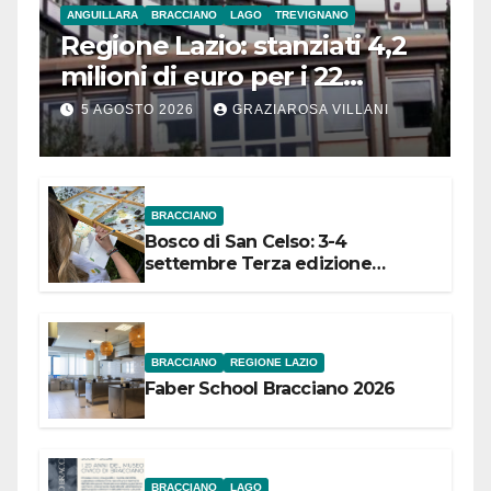
ANGUILLARA
BRACCIANO
LAGO
TREVIGNANO
Regione Lazio: stanziati 4,2
milioni di euro per i 22
Comuni dell’Etruria
5 AGOSTO 2026
GRAZIAROSA VILLANI
Meridionale
BRACCIANO
Bosco di San Celso: 3-4
settembre Terza edizione
Festival “Storie in cielo e in terra”
BRACCIANO
REGIONE LAZIO
Faber School Bracciano 2026
BRACCIANO
LAGO