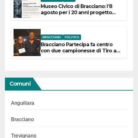
Museo Civico di Bracciano: l’8
agosto per i 20 anni progetto
“Conservare la memoria”
BRACCIANO
POLITICA
Bracciano Partecipa fa centro
con due campionesse di Tiro a
Segno in vista delle urne
Comuni
Anguillara
Bracciano
Trevignano