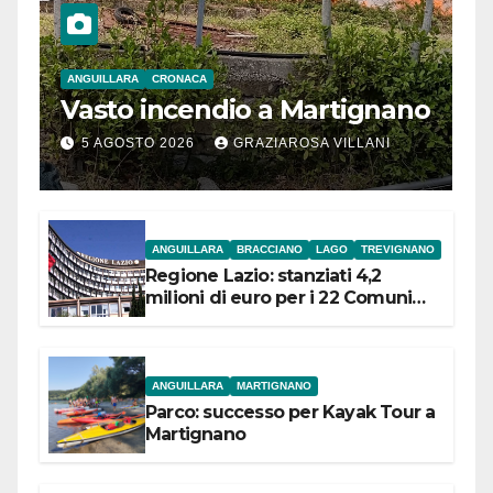
ANGUILLARA
CRONACA
Vasto incendio a Martignano
5 AGOSTO 2026
GRAZIAROSA VILLANI
ANGUILLARA
BRACCIANO
LAGO
TREVIGNANO
Regione Lazio: stanziati 4,2
milioni di euro per i 22 Comuni
dell’Etruria Meridionale
ANGUILLARA
MARTIGNANO
Parco: successo per Kayak Tour a
Martignano