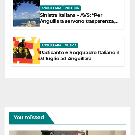
ANGUILLARA
POLITICA
Sinistra Italiana – AVS: “Per
Anguillara servono trasparenza,
partecipazione e scelte politiche
coraggiose”
ANGUILLARA
MUSICA
Radicanto e Soqquadro Italiano il
31 luglio ad Anguillara
You missed