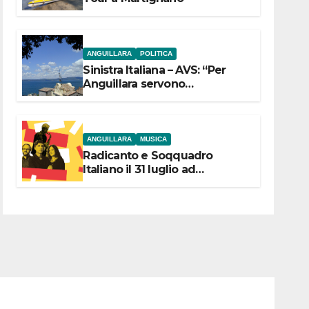
ANGUILLARA
POLITICA
Sinistra Italiana – AVS: “Per
Anguillara servono
trasparenza, partecipazione e
scelte politiche coraggiose”
ANGUILLARA
MUSICA
Radicanto e Soqquadro
Italiano il 31 luglio ad
Anguillara