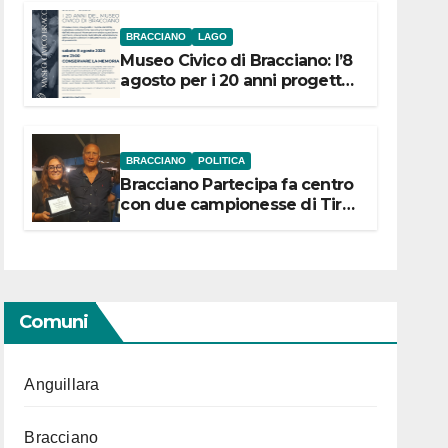
BRACCIANO
LAGO
Museo Civico di Bracciano: l’8
agosto per i 20 anni progetto
“Conservare la memoria”
BRACCIANO
POLITICA
Bracciano Partecipa fa centro
con due campionesse di Tiro
a Segno in vista delle urne
Comuni
Anguillara
Bracciano