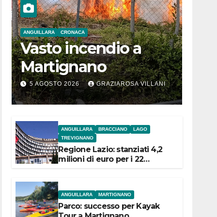
ANGUILLARA
CRONACA
Vasto incendio a
Martignano
5 AGOSTO 2026
GRAZIAROSA VILLANI
ANGUILLARA
BRACCIANO
LAGO
TREVIGNANO
Regione Lazio: stanziati 4,2
milioni di euro per i 22
Comuni dell’Etruria
Meridionale
ANGUILLARA
MARTIGNANO
Parco: successo per Kayak
Tour a Martignano