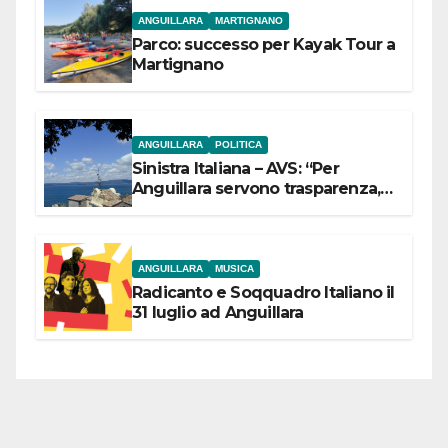
ANGUILLARA
MARTIGNANO
Parco: successo per Kayak Tour a
Martignano
ANGUILLARA
POLITICA
Sinistra Italiana – AVS: “Per
Anguillara servono trasparenza,
partecipazione e scelte politiche
coraggiose”
ANGUILLARA
MUSICA
Radicanto e Soqquadro Italiano il
31 luglio ad Anguillara