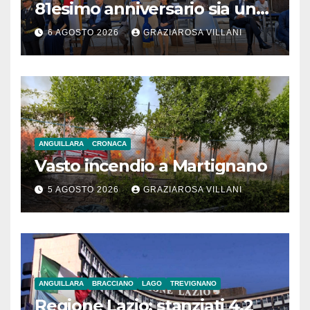
81esimo anniversario sia un
monito per tutti”
6 AGOSTO 2026
GRAZIAROSA VILLANI
ANGUILLARA
CRONACA
Vasto incendio a Martignano
5 AGOSTO 2026
GRAZIAROSA VILLANI
ANGUILLARA
BRACCIANO
LAGO
TREVIGNANO
Regione Lazio: stanziati 4,2