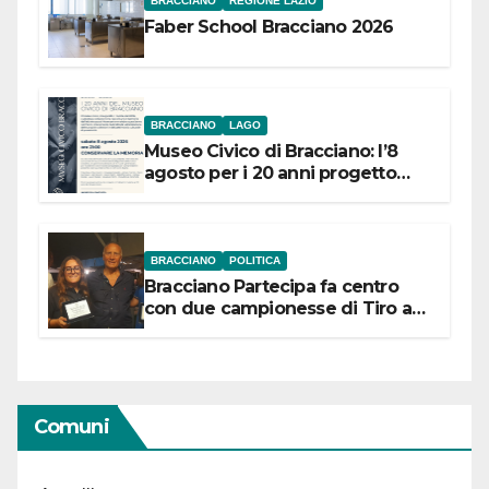
BRACCIANO
REGIONE LAZIO
Faber School Bracciano 2026
BRACCIANO
LAGO
Museo Civico di Bracciano: l’8
agosto per i 20 anni progetto
“Conservare la memoria”
BRACCIANO
POLITICA
Bracciano Partecipa fa centro
con due campionesse di Tiro a
Segno in vista delle urne
Comuni