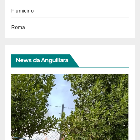
Fiumicino
Roma
News da Anguillara