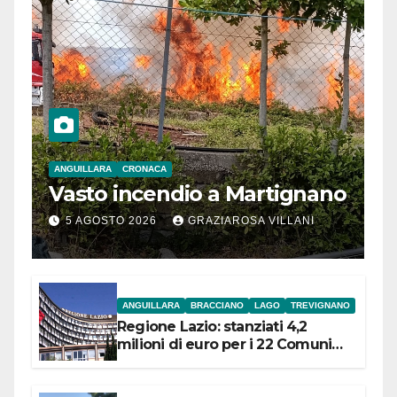
ANGUILLARA
CRONACA
Vasto incendio a Martignano
5 AGOSTO 2026
GRAZIAROSA VILLANI
ANGUILLARA
BRACCIANO
LAGO
TREVIGNANO
Regione Lazio: stanziati 4,2
milioni di euro per i 22 Comuni
dell’Etruria Meridionale