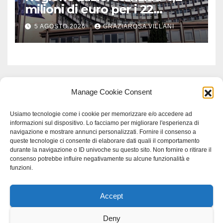
milioni di euro per i 22
Comuni dell’Etruria
5 AGOSTO 2026
GRAZIAROSA VILLANI
Meridionale
Manage Cookie Consent
Usiamo tecnologie come i cookie per memorizzare e/o accedere ad
informazioni sul dispositivo. Lo facciamo per migliorare l'esperienza di
navigazione e mostrare annunci personalizzati. Fornire il consenso a
queste tecnologie ci consente di elaborare dati quali il comportamento
durante la navigazione o ID univoche su questo sito. Non fornire o ritirare il
consenso potrebbe influire negativamente su alcune funzionalità e
funzioni.
Accept
Proudly powered by WordPress
|
Tema: Newspaperex di
Themeansar
.
Deny
Home
Gerenza
home
Lavoro
Scienza
studio specialistico bracciano