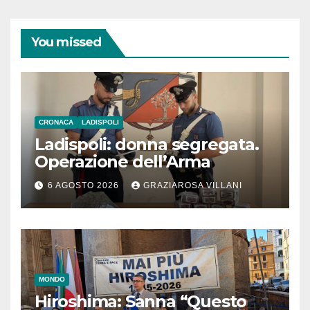
You missed
CRONACA
LADISPOLI
Ladispoli: donna segregata.
Operazione dell’Arma
6 AGOSTO 2026
GRAZIAROSA VILLANI
MONDO
Hiroshima: Sanna “Questo