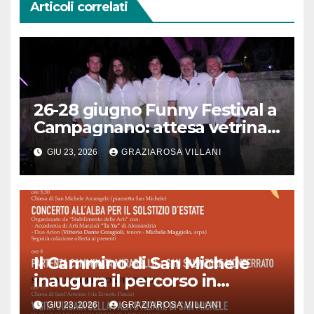
Articoli correlati
26-28 giugno Funny Festival a
Campagnano: attesa vetrina
canora
GIU 23, 2026
GRAZIAROSA VILLANI
Il Cammino di San Michele
inaugura il percorso in
Piemonte
GIU 23, 2026
GRAZIAROSA VILLANI