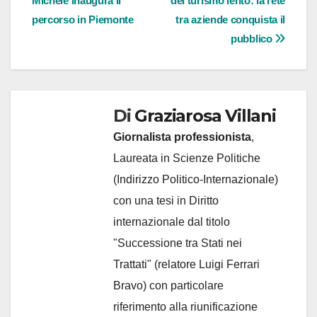
Michele inaugura il
del turismo lento: la rete
articoli
percorso in Piemonte
tra aziende conquista il
pubblico
Di
Graziarosa Villani
Giornalista professionista
,
Laureata in Scienze Politiche
(Indirizzo Politico-Internazionale)
con una tesi in Diritto
internazionale dal titolo
"Successione tra Stati nei
Trattati" (relatore Luigi Ferrari
Bravo) con particolare
riferimento alla riunificazione