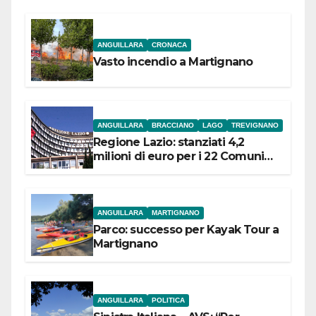
ANGUILLARA
CRONACA
Vasto incendio a Martignano
ANGUILLARA
BRACCIANO
LAGO
TREVIGNANO
Regione Lazio: stanziati 4,2
milioni di euro per i 22 Comuni
dell’Etruria Meridionale
ANGUILLARA
MARTIGNANO
Parco: successo per Kayak Tour a
Martignano
ANGUILLARA
POLITICA