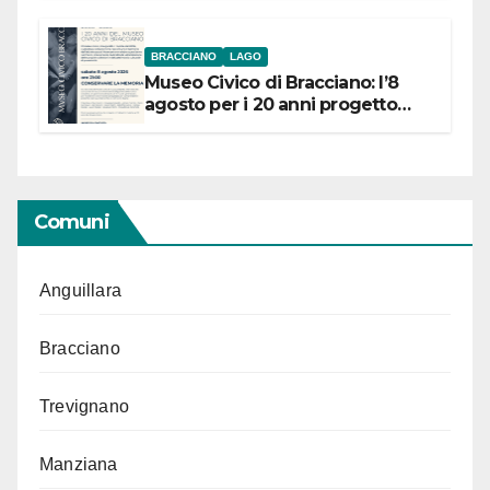
BRACCIANO
LAGO
Museo Civico di Bracciano: l’8
agosto per i 20 anni progetto
“Conservare la memoria”
Comuni
Anguillara
Bracciano
Trevignano
Manziana