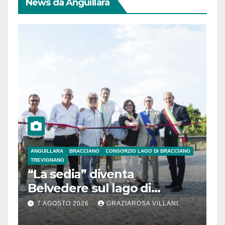
News da Anguillara
ANGUILLARA
BRACCIANO
CONSORZIO LAGO DI BRACCIANO
TREVIGNANO
“La sedia” diventa
Belvedere sul lago di
Bracciano: ieri
7 AGOSTO 2026
GRAZIAROSA VILLANI
l’inaugurazione