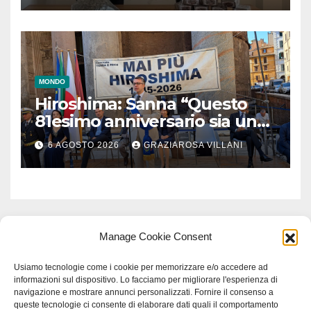
MONDO
Hiroshima: Sanna “Questo
81esimo anniversario sia un
monito per tutti”
6 AGOSTO 2026
GRAZIAROSA VILLANI
Manage Cookie Consent
Usiamo tecnologie come i cookie per memorizzare e/o accedere ad
informazioni sul dispositivo. Lo facciamo per migliorare l'esperienza di
navigazione e mostrare annunci personalizzati. Fornire il consenso a
queste tecnologie ci consente di elaborare dati quali il comportamento