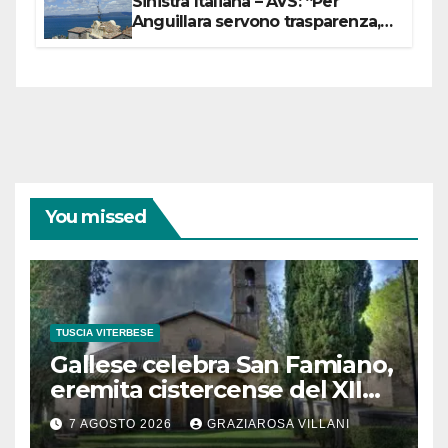
Sinistra Italiana – AVS: “Per
Anguillara servono trasparenza,
partecipazione e scelte politiche
coraggiose”
You missed
TUSCIA VITERBESE
Gallese celebra San Famiano,
eremita cistercense del XII
secolo
7 AGOSTO 2026
GRAZIAROSA VILLANI