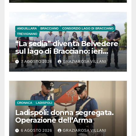
ANGUILLARA
BRACCIANO
CONSORZIO LAGO DI BRACCIANO
TREVIGNANO
“La sedia” diventa Belvedere
sul lago di Bracciano: ieri
l’inaugurazione
7 AGOSTO 2026
GRAZIAROSA VILLANI
CRONACA
LADISPOLI
Ladispoli: donna segregata.
Operazione dell’Arma
6 AGOSTO 2026
GRAZIAROSA VILLANI