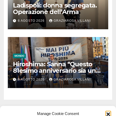
Ladispoli: donna segregata.
Operazione dell’Arma
6 AGOSTO 2026
GRAZIAROSA VILLANI
MONDO
Hiroshima: Sanna “Questo
81esimo anniversario sia un
monito per tutti”
6 AGOSTO 2026
GRAZIAROSA VILLANI
Manage Cookie Consent