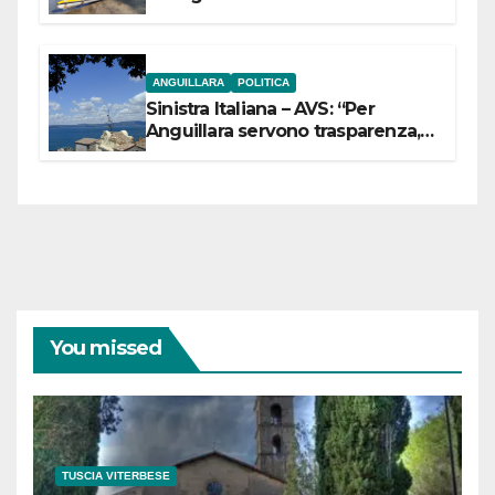
ANGUILLARA
POLITICA
Sinistra Italiana – AVS: “Per
Anguillara servono trasparenza,
partecipazione e scelte politiche
coraggiose”
You missed
TUSCIA VITERBESE