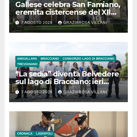
Gallese celebra San Famiano,
eremita cistercense del XII
secolo
7 AGOSTO 2026
GRAZIAROSA VILLANI
ANGUILLARA
BRACCIANO
CONSORZIO LAGO DI BRACCIANO
TREVIGNANO
“La sedia” diventa Belvedere
sul lago di Bracciano: ieri
l’inaugurazione
7 AGOSTO 2026
GRAZIAROSA VILLANI
CRONACA
LADISPOLI