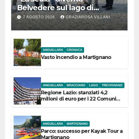
Belvedere sul lago di
Bracciano: ieri
7 AGOSTO 2026
GRAZIAROSA VILLANI
l’inaugurazione
ANGUILLARA
CRONACA
Vasto incendio a Martignano
ANGUILLARA
BRACCIANO
LAGO
TREVIGNANO
Regione Lazio: stanziati 4,2
milioni di euro per i 22 Comuni
dell’Etruria Meridionale
ANGUILLARA
MARTIGNANO
Parco: successo per Kayak Tour a
Martignano