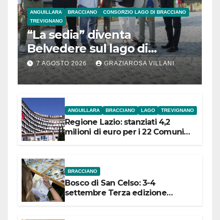
ANGUILLARA
BRACCIANO
CONSORZIO LAGO DI BRACCIANO
TREVIGNANO
“La sedia” diventa
Belvedere sul lago di
Bracciano: ieri
7 AGOSTO 2026
GRAZIAROSA VILLANI
l’inaugurazione
ANGUILLARA
BRACCIANO
LAGO
TREVIGNANO
Regione Lazio: stanziati 4,2
milioni di euro per i 22 Comuni
dell’Etruria Meridionale
BRACCIANO
Bosco di San Celso: 3-4
settembre Terza edizione
Festival “Storie in cielo e in terra”