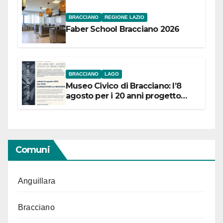
BRACCIANO
REGIONE LAZIO
Faber School Bracciano 2026
BRACCIANO
LAGO
Museo Civico di Bracciano: l’8
agosto per i 20 anni progetto
“Conservare la memoria”
Comuni
Anguillara
Bracciano