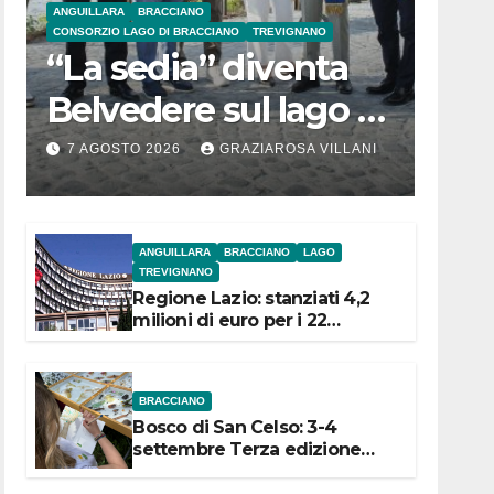
ANGUILLARA
BRACCIANO
CONSORZIO LAGO DI BRACCIANO
TREVIGNANO
“La sedia” diventa
Belvedere sul lago di
Bracciano: ieri
7 AGOSTO 2026
GRAZIAROSA VILLANI
l’inaugurazione
ANGUILLARA
BRACCIANO
LAGO
TREVIGNANO
Regione Lazio: stanziati 4,2
milioni di euro per i 22
Comuni dell’Etruria
Meridionale
BRACCIANO
Bosco di San Celso: 3-4
settembre Terza edizione
Festival “Storie in cielo e in
terra”