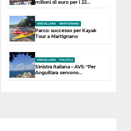
milioni di euro per i 22
Comuni dell’Etruria
Meridionale
ANGUILLARA
MARTIGNANO
Parco: successo per Kayak
Tour a Martignano
ANGUILLARA
POLITICA
Sinistra Italiana – AVS: “Per
Anguillara servono
trasparenza, partecipazione e
scelte politiche coraggiose”