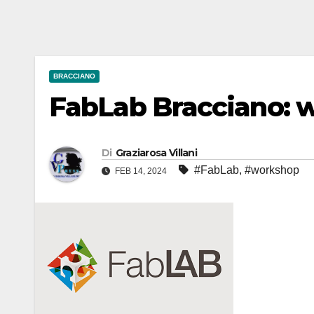
BRACCIANO
FabLab Bracciano: w
Di
Graziarosa Villani
#FabLab
,
#workshop
FEB 14, 2024