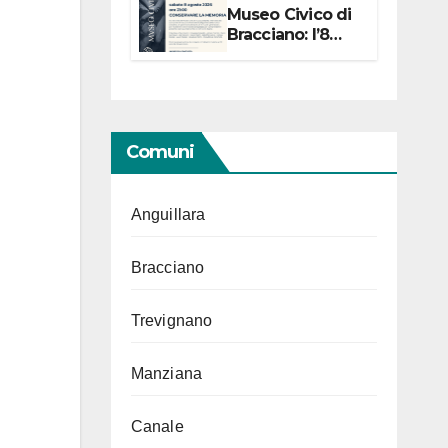
Museo Civico di
Bracciano: l’8
agosto per i 20
anni progetto
“Conservare la
memoria”
Comuni
Anguillara
Bracciano
Trevignano
Manziana
Canale