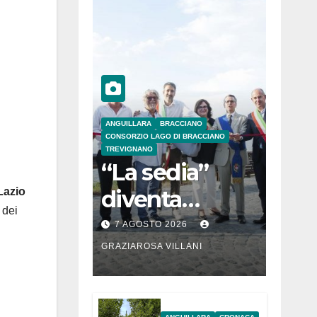
ANGUILLARA
BRACCIANO
CONSORZIO LAGO DI BRACCIANO
TREVIGNANO
“La sedia”
diventa
Lazio
 dei
Belvedere sul
7 AGOSTO 2026
lago di
GRAZIAROSA VILLANI
Bracciano: ieri
l’inaugurazion