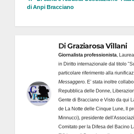
Navigazione
di Anpi Bracciano
articoli
Di
Graziarosa Villani
Giornalista professionista
, Laurea
in Diritto internazionale dal titolo "
particolare riferimento alla riunific
Messaggero.
E' stata inoltre collab
Repubblica delle Donne, Liberazion
Gente di Bracciano
e Visto da qui L
de
La Notte delle Cinque Lune, Il p
Minnucci), presidente dell'
Associaz
Comitato per la Difesa del Bacino 