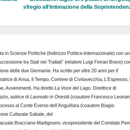
sfregio all’intimazione della Soprintende
ta in Scienze Politiche (Indirizzo Politico-Internazionale) con un
Successione tra Stati nei Trattati" (relatore Luigi Ferrari Bravo) co
azione delle due Germanie. Ha scritto per oltre 20 anni per
Il
oratrice di Ansa, Il Tempo, Corriere di Civitavecchia, L'Espresso,
e, Avvenimenti. Ha diretto
La Voce del Lago
. Direttrice di
azio, autrice di
Laureato in Onestà
(coautore Francesco Leonard
rocesso al Conte Everso dell'Anguillara
(coautore Biagio
ione Culturale Sabate
, del
Lacuale Bracciano-Martignano
, vicepresidente del Comitato Pen