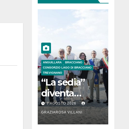
ANGUILLARA
BRACCIANO
CONSORZIO LAGO DI BRACCIANO
TREVIGNANO
“La sedia”
diventa
Belvedere sul
7 AGOSTO 2026
lago di
GRAZIAROSA VILLANI
Bracciano: ieri