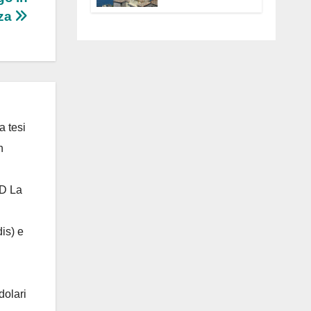
Anguillara
nza
servono
trasparenza,
partecipazione e
scelte politiche
coraggiose”
a tesi
n
 D La
is) e
dolari