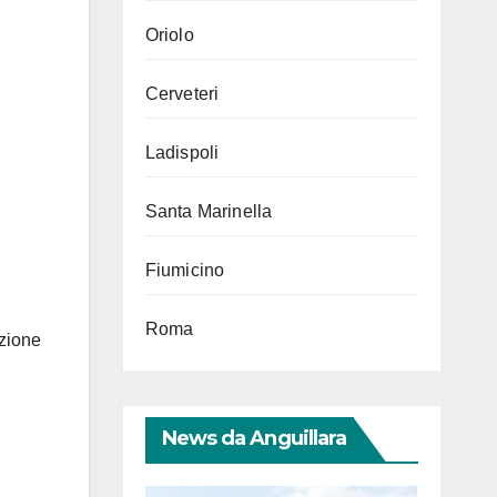
Oriolo
Cerveteri
Ladispoli
Santa Marinella
Fiumicino
Roma
azione
News da Anguillara