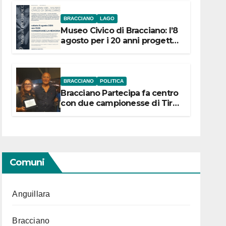
BRACCIANO
LAGO
Museo Civico di Bracciano: l’8
agosto per i 20 anni progetto
“Conservare la memoria”
BRACCIANO
POLITICA
Bracciano Partecipa fa centro
con due campionesse di Tiro
a Segno in vista delle urne
Comuni
Anguillara
Bracciano