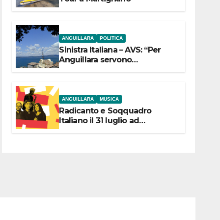
ANGUILLARA
POLITICA
Sinistra Italiana – AVS: “Per
Anguillara servono
trasparenza, partecipazione e
scelte politiche coraggiose”
ANGUILLARA
MUSICA
Radicanto e Soqquadro
Italiano il 31 luglio ad
Anguillara