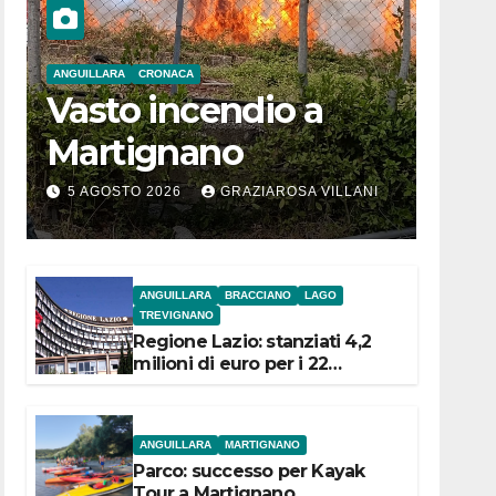
ANGUILLARA
CRONACA
Vasto incendio a
Martignano
5 AGOSTO 2026
GRAZIAROSA VILLANI
ANGUILLARA
BRACCIANO
LAGO
TREVIGNANO
Regione Lazio: stanziati 4,2
milioni di euro per i 22
Comuni dell’Etruria
Meridionale
ANGUILLARA
MARTIGNANO
Parco: successo per Kayak
Tour a Martignano