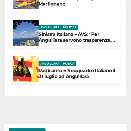
Martignano
ANGUILLARA
POLITICA
Sinistra Italiana – AVS: “Per
Anguillara servono trasparenza,
partecipazione e scelte politiche
coraggiose”
ANGUILLARA
MUSICA
Radicanto e Soqquadro Italiano il
31 luglio ad Anguillara