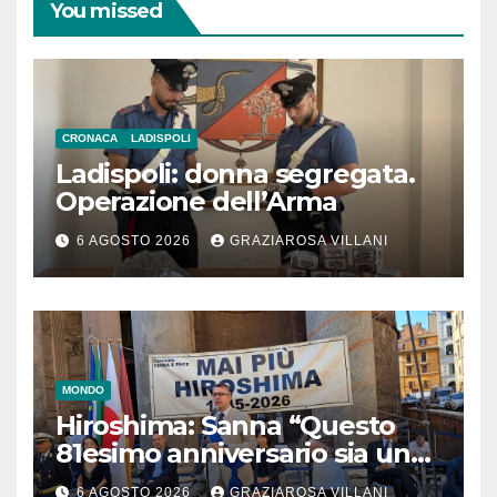
You missed
CRONACA
LADISPOLI
Ladispoli: donna segregata.
Operazione dell’Arma
6 AGOSTO 2026
GRAZIAROSA VILLANI
MONDO
Hiroshima: Sanna “Questo
81esimo anniversario sia un
monito per tutti”
6 AGOSTO 2026
GRAZIAROSA VILLANI