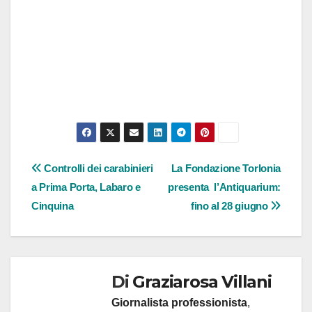
Navigazione
Controlli dei carabinieri
La Fondazione Torlonia
a Prima Porta, Labaro e
presenta l’Antiquarium:
articoli
Cinquina
fino al 28 giugno
Di
Graziarosa Villani
Giornalista professionista
,