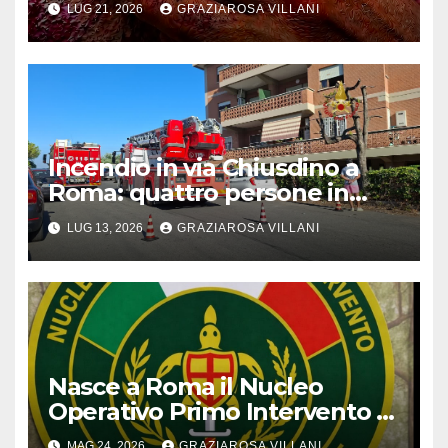
LUG 21, 2026
GRAZIAROSA VILLANI
Incendio in via Chiusdino a
Roma: quattro persone in
ospedale per accertamenti
LUG 13, 2026
GRAZIAROSA VILLANI
dopo inalazione fumo
Nasce a Roma il Nucleo
Operativo Primo Intervento di
Fare Ambiente contro illeciti
MAG 24, 2026
GRAZIAROSA VILLANI