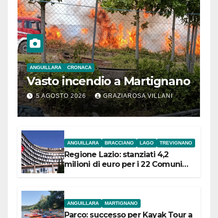
ANGUILLARA
CRONACA
Vasto incendio a Martignano
5 AGOSTO 2026
GRAZIAROSA VILLANI
ANGUILLARA
BRACCIANO
LAGO
TREVIGNANO
Regione Lazio: stanziati 4,2
milioni di euro per i 22 Comuni
dell’Etruria Meridionale
ANGUILLARA
MARTIGNANO
Parco: successo per Kayak Tour a