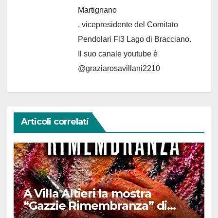
Martignano
, vicepresidente del Comitato
Pendolari Fl3 Lago di Bracciano.
Il suo canale youtube è
@graziarosavillani2210
Articoli correlati
A Villa Altieri la mostra
“Gazzie Rimembranza” di
Monica Argentino