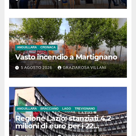
ANGUILLARA
CRONACA
Vasto incendio a Martignano
5 AGOSTO 2026
GRAZIAROSA VILLANI
ANGUILLARA
BRACCIANO
LAGO
TREVIGNANO
Regione Lazio: stanziati 4,2
milioni di euro per i 22
Comuni dell’Etruria