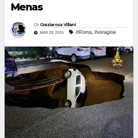
Menas
Di
Graziarosa Villani
#Roma
,
#voragine
MAR 28, 2024