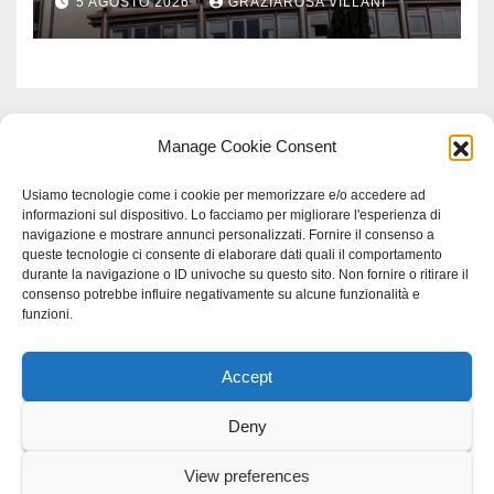
5 AGOSTO 2026
GRAZIAROSA VILLANI
Meridionale
Manage Cookie Consent
Usiamo tecnologie come i cookie per memorizzare e/o accedere ad
informazioni sul dispositivo. Lo facciamo per migliorare l'esperienza di
navigazione e mostrare annunci personalizzati. Fornire il consenso a
queste tecnologie ci consente di elaborare dati quali il comportamento
durante la navigazione o ID univoche su questo sito. Non fornire o ritirare il
consenso potrebbe influire negativamente su alcune funzionalità e
funzioni.
Accept
Proudly powered by WordPress
|
Tema: Newspaperex di
Themeansar
.
Deny
Home
Gerenza
home
Lavoro
Scienza
studio specialistico bracciano
View preferences
Villani Comunicazione