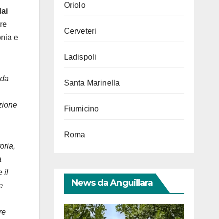
Oriolo
dai
re
Cerveteri
onia e
Ladispoli
ida
Santa Marinella
uzione
Fiumicino
Roma
oria,
a
 il
News da Anguillara
e
re