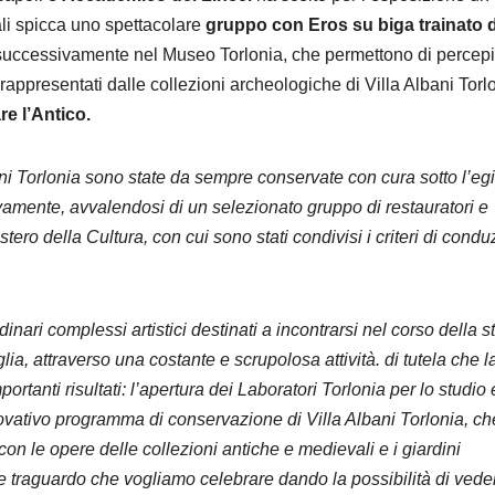
ali spicca uno spettacolare
gruppo con Eros su biga trainato 
e successivamente nel Museo Torlonia, che permettono di percepi
 rappresentati dalle collezioni archeologiche di Villa Albani Torl
re l’Antico.
ani Torlonia sono state da sempre conservate con cura sotto l’eg
amente, avvalendosi di un selezionato gruppo di restauratori e
istero della Cultura, con cui sono stati condivisi i criteri di cond
dinari complessi artistici destinati a incontrarsi nel corso della st
lia, attraverso una costante e scrupolosa attività. di tutela
che l
anti risultati: l’apertura dei Laboratori Torlonia per lo studio e
novativo programma di conservazione di Villa Albani Torlonia, ch
n le opere delle collezioni antiche e medievali e i giardini
 traguardo che vogliamo celebrare dando la possibilità di vede