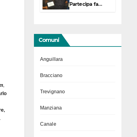
Partecipa fa
centro con due
campionesse di
Tiro a Segno in
vista delle urne
Comuni
Anguillara
Bracciano
um
,
Trevignano
rlo
Manziana
re,
.
Canale