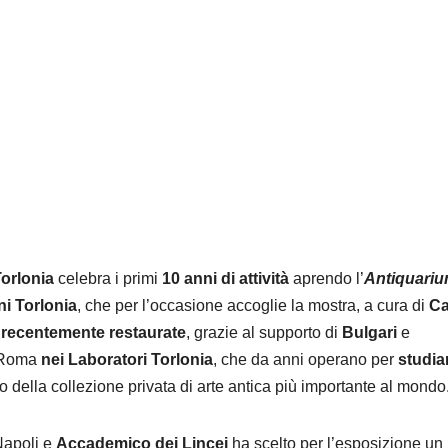
orlonia
celebra i primi
10 anni di attività
aprendo l’
Antiquari
ni Torlonia
, che per l’occasione accoglie la mostra, a cura di
Ca
e
recentemente restaurate
, grazie al supporto di
Bulgari
e
i Roma
nei Laboratori Torlonia
, che da anni operano per
studia
o della collezione privata di arte antica più importante al mondo
 Napoli e
Accademico dei Lincei
ha scelto per l’esposizione un