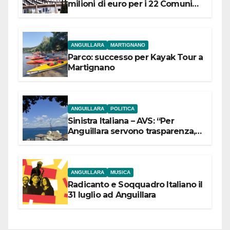
milioni di euro per i 22 Comuni
dell’Etruria Meridionale
ANGUILLARA
MARTIGNANO
Parco: successo per Kayak Tour a
Martignano
ANGUILLARA
POLITICA
Sinistra Italiana – AVS: “Per
Anguillara servono trasparenza,
partecipazione e scelte politiche
coraggiose”
ANGUILLARA
MUSICA
Radicanto e Soqquadro Italiano il
31 luglio ad Anguillara