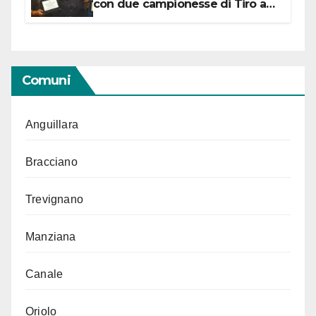
con due campionesse di Tiro a
Segno in vista delle urne
Comuni
Anguillara
Bracciano
Trevignano
Manziana
Canale
Oriolo