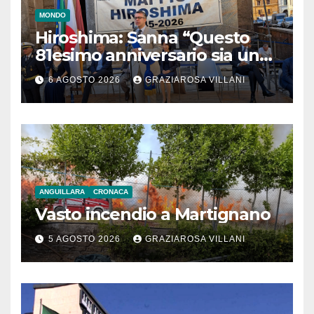
MONDO
Hiroshima: Sanna “Questo
81esimo anniversario sia un
monito per tutti”
6 AGOSTO 2026
GRAZIAROSA VILLANI
ANGUILLARA
CRONACA
Vasto incendio a Martignano
5 AGOSTO 2026
GRAZIAROSA VILLANI