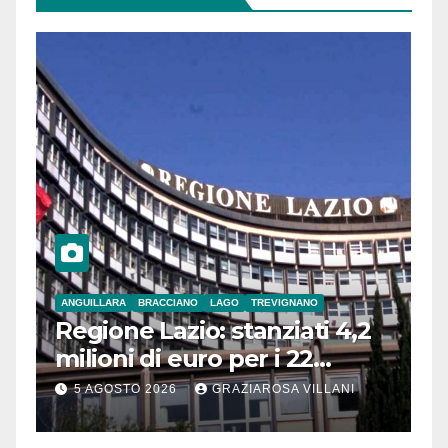
ANGUILLARA
BRACCIANO
LAGO
TREVIGNANO
Regione Lazio: stanziati 4,2
milioni di euro per i 22
Comuni dell’Etruria
5 AGOSTO 2026
GRAZIAROSA VILLANI
Meridionale