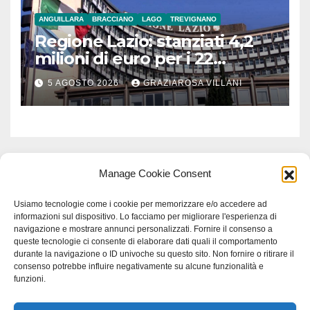
ANGUILLARA
BRACCIANO
LAGO
TREVIGNANO
Regione Lazio: stanziati 4,2
milioni di euro per i 22
Comuni dell’Etruria
5 AGOSTO 2026
GRAZIAROSA VILLANI
Meridionale
Manage Cookie Consent
Usiamo tecnologie come i cookie per memorizzare e/o accedere ad
informazioni sul dispositivo. Lo facciamo per migliorare l'esperienza di
navigazione e mostrare annunci personalizzati. Fornire il consenso a
queste tecnologie ci consente di elaborare dati quali il comportamento
durante la navigazione o ID univoche su questo sito. Non fornire o ritirare il
consenso potrebbe influire negativamente su alcune funzionalità e
funzioni.