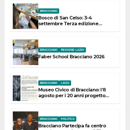
BRACCIANO
Bosco di San Celso: 3-4
settembre Terza edizione
Festival “Storie in cielo e in terra”
BRACCIANO
REGIONE LAZIO
Faber School Bracciano 2026
BRACCIANO
LAGO
Museo Civico di Bracciano: l’8
agosto per i 20 anni progetto
“Conservare la memoria”
BRACCIANO
POLITICA
Bracciano Partecipa fa centro