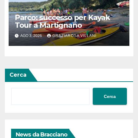
Parco: successo per Kayak
Tour a Martignano
AGO 3, 2026
GRAZIAROSA VILLANI
Cerca
Cerca
News da Bracciano