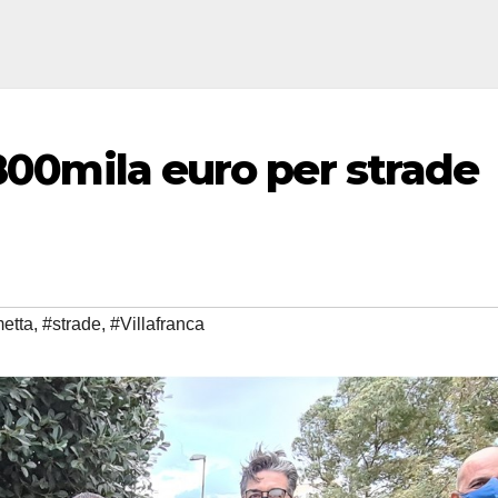
 800mila euro per strade
etta
,
#strade
,
#Villafranca