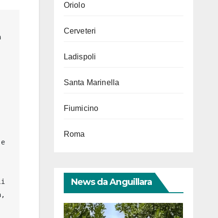
Oriolo
Cerveteri
 
Ladispoli
Santa Marinella
Fiumicino
Roma
e 
News da Anguillara
i 
, 