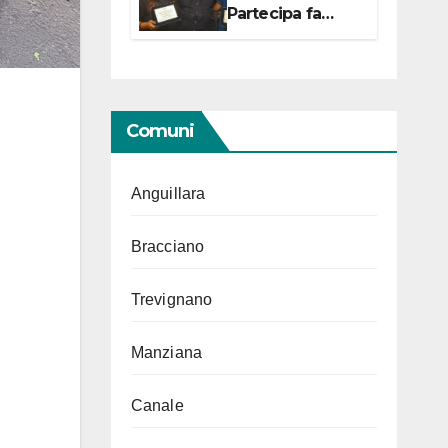
Partecipa fa
centro con due
campionesse di
Tiro a Segno in
vista delle urne
Comuni
Anguillara
Bracciano
Trevignano
Manziana
Canale