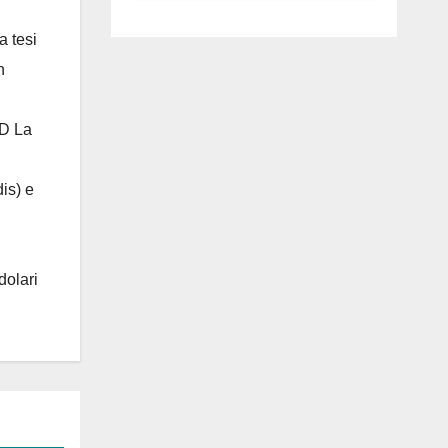
luglio ad
Anguillara
a tesi
n
 D La
is) e
dolari