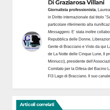
Di
Graziarosa Villani
Giornalista professionista
, Laurea
in Diritto internazionale dal titolo "
particolare riferimento alla riunific
Messaggero.
E' stata inoltre collab
Repubblica delle Donne, Liberazion
Gente di Bracciano
e Visto da qui L
de
La Notte delle Cinque Lune, Il p
Minnucci), presidente dell'
Associaz
Comitato per la Difesa del Bacino 
Fl3 Lago di Bracciano. Il suo cana
Articoli correlati