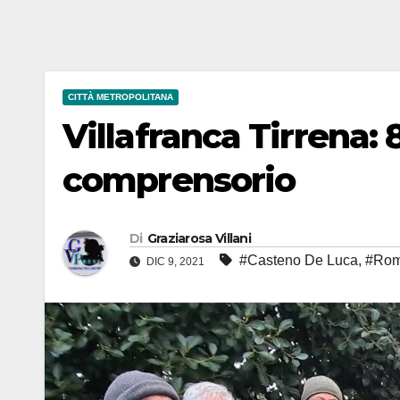
CITTÀ METROPOLITANA
Villafranca Tirrena:
comprensorio
Di
Graziarosa Villani
#Casteno De Luca
,
#Rom
DIC 9, 2021