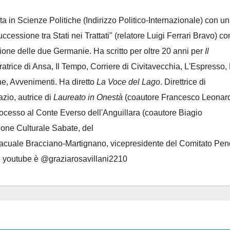
ta in Scienze Politiche (Indirizzo Politico-Internazionale) con un
Successione tra Stati nei Trattati" (relatore Luigi Ferrari Bravo) co
azione delle due Germanie. Ha scritto per oltre 20 anni per
Il
oratrice di Ansa, Il Tempo, Corriere di Civitavecchia, L'Espresso,
e, Avvenimenti. Ha diretto
La Voce del Lago
. Direttrice di
azio, autrice di
Laureato in Onestà
(coautore Francesco Leonard
rocesso al Conte Everso dell'Anguillara
(coautore Biagio
ione Culturale Sabate
, del
Lacuale Bracciano-Martignano
, vicepresidente del Comitato Pen
le youtube è @graziarosavillani2210