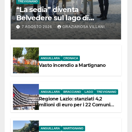
TREVIGNANO
“La sedia” diventa
Belvedere sul lago di
Bracciano: ieri
7 AGOSTO 2026
GRAZIAROSA VILLANI
l’inaugurazione
ANGUILLARA
CRONACA
Vasto incendio a Martignano
ANGUILLARA
BRACCIANO
LAGO
TREVIGNANO
Regione Lazio: stanziati 4,2
milioni di euro per i 22 Comuni
dell’Etruria Meridionale
ANGUILLARA
MARTIGNANO