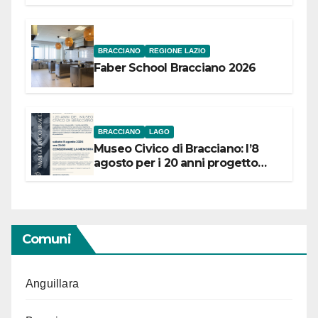
Festival “Storie in cielo e in terra”
BRACCIANO
REGIONE LAZIO
Faber School Bracciano 2026
BRACCIANO
LAGO
Museo Civico di Bracciano: l’8
agosto per i 20 anni progetto
“Conservare la memoria”
Comuni
Anguillara