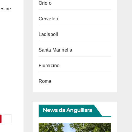
Oriolo
estire
Cerveteri
Ladispoli
Santa Marinella
Fiumicino
Roma
News da Anguillara