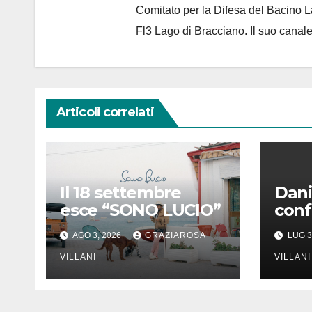
Comitato per la Difesa del Bacino 
Fl3 Lago di Bracciano. Il suo cana
Articoli correlati
Il 18 settembre
Dani
esce “SONO LUCIO”
conf
ades
AGO 3, 2026
GRAZIAROSA
LUG 3
Rizz
VILLANI
delle
VILLANI
Con