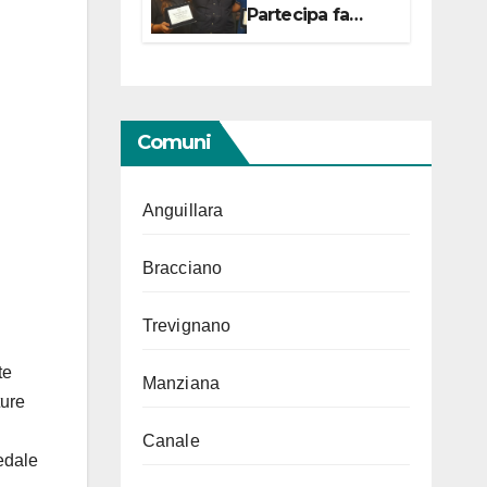
Partecipa fa
centro con due
campionesse di
Tiro a Segno in
vista delle urne
Comuni
Anguillara
Bracciano
Trevignano
te
Manziana
ture
Canale
pedale