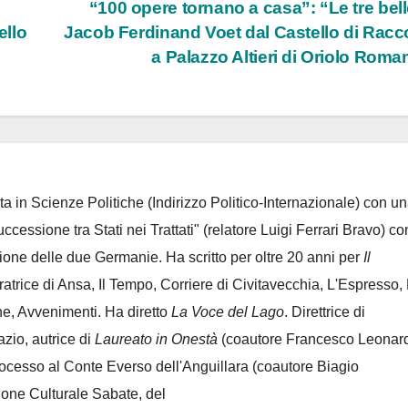
“100 opere tornano a casa”: “Le tre bell
ello
Jacob Ferdinand Voet dal Castello di Racc
a Palazzo Altieri di Oriolo Rom
ta in Scienze Politiche (Indirizzo Politico-Internazionale) con un
Successione tra Stati nei Trattati" (relatore Luigi Ferrari Bravo) co
azione delle due Germanie. Ha scritto per oltre 20 anni per
Il
oratrice di Ansa, Il Tempo, Corriere di Civitavecchia, L'Espresso,
e, Avvenimenti. Ha diretto
La Voce del Lago
. Direttrice di
azio, autrice di
Laureato in Onestà
(coautore Francesco Leonard
rocesso al Conte Everso dell'Anguillara
(coautore Biagio
ione Culturale Sabate
, del