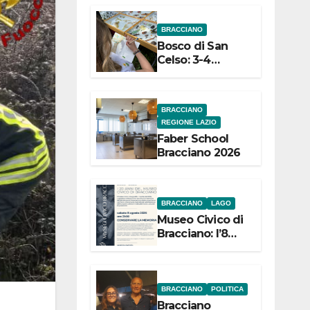
dell’Etruria
BRACCIANO
Meridionale
Bosco di San
Celso: 3-4
settembre
Terza edizione
Festival “Storie
BRACCIANO
in cielo e in
REGIONE LAZIO
terra”
Faber School
Bracciano 2026
BRACCIANO
LAGO
Museo Civico di
Bracciano: l’8
agosto per i 20
anni progetto
“Conservare la
memoria”
BRACCIANO
POLITICA
Bracciano