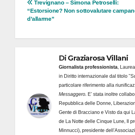
Navigazione
Trevignano – Simona Petroselli:
“Estorsione? Non sottovalutare campan
articoli
d’allarme”
Di
Graziarosa Villani
Giornalista professionista
, Laurea
in Diritto internazionale dal titolo "
particolare riferimento alla riunific
Messaggero.
E' stata inoltre collab
Repubblica delle Donne, Liberazion
Gente di Bracciano
e Visto da qui L
de
La Notte delle Cinque Lune, Il p
Minnucci), presidente dell'
Associaz