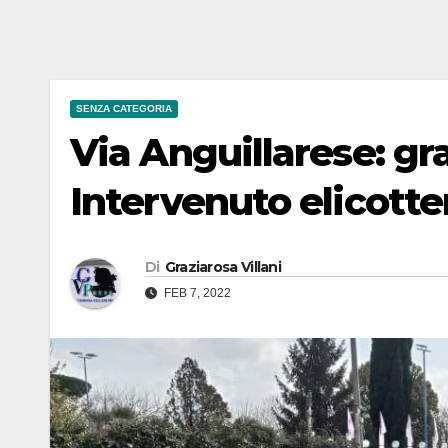
SENZA CATEGORIA
Via Anguillarese: gra
Intervenuto elicotte
Di
Graziarosa Villani
FEB 7, 2022