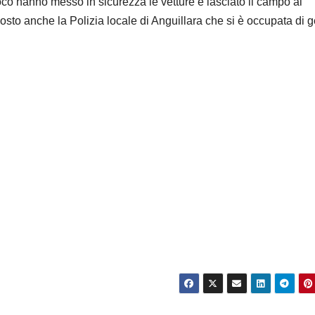
uoco hanno messo in sicurezza le vetture e lasciato il campo ai
 posto anche la Polizia locale di Anguillara che si è occupata di g