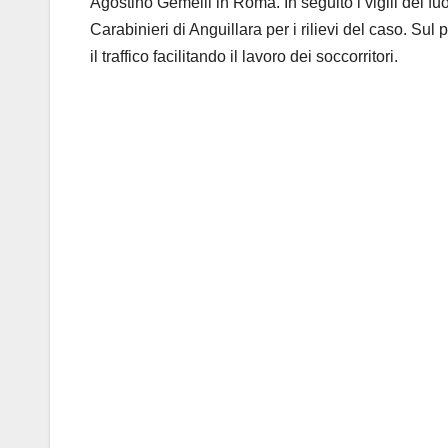
Agostino Gemelli in Roma. In seguito i vigili del f
Carabinieri di Anguillara per i rilievi del caso. Sul
il traffico facilitando il lavoro dei soccorritori.