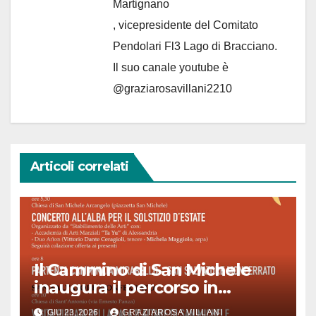
Martignano
, vicepresidente del Comitato
Pendolari Fl3 Lago di Bracciano.
Il suo canale youtube è
@graziarosavillani2210
Articoli correlati
Il Cammino di San Michele
inaugura il percorso in
Piemonte
GIU 23, 2026
GRAZIAROSA VILLANI