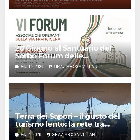
20 Giugno al Santuario del
Sorbo Forum delle
Associazioni Operanti sulla
GIU 10, 2026
GRAZIAROSA VILLANI
Via Francigena
Terra dei Sapori – il gusto del
turismo lento: la rete tra
aziende conquista il pubblico
GIU 4, 2026
GRAZIAROSA VILLANI