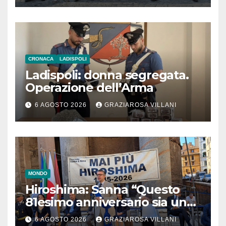
CRONACA
LADISPOLI
Ladispoli: donna segregata.
Operazione dell’Arma
6 AGOSTO 2026
GRAZIAROSA VILLANI
MONDO
Hiroshima: Sanna “Questo
81esimo anniversario sia un
monito per tutti”
6 AGOSTO 2026
GRAZIAROSA VILLANI