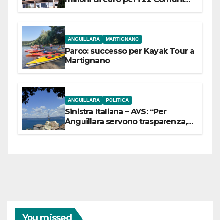
dell’Etruria Meridionale
ANGUILLARA
MARTIGNANO
Parco: successo per Kayak Tour a
Martignano
ANGUILLARA
POLITICA
Sinistra Italiana – AVS: “Per
Anguillara servono trasparenza,
partecipazione e scelte politiche
coraggiose”
You missed