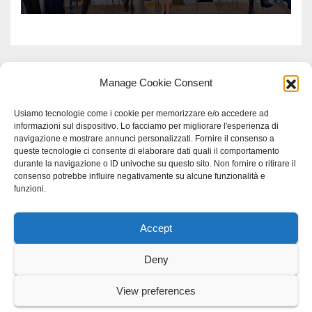
Manage Cookie Consent
Usiamo tecnologie come i cookie per memorizzare e/o accedere ad
informazioni sul dispositivo. Lo facciamo per migliorare l'esperienza di
navigazione e mostrare annunci personalizzati. Fornire il consenso a
queste tecnologie ci consente di elaborare dati quali il comportamento
durante la navigazione o ID univoche su questo sito. Non fornire o ritirare il
consenso potrebbe influire negativamente su alcune funzionalità e
funzioni.
Accept
Proudly powered by WordPress
|
Tema: Newspaperex di
Themeansar
.
Deny
Home
Gerenza
home
Lavoro
Scienza
studio specialistico bracciano
View preferences
Villani Comunicazione