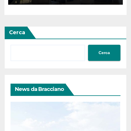
Cerca
Cerca
News da Bracciano