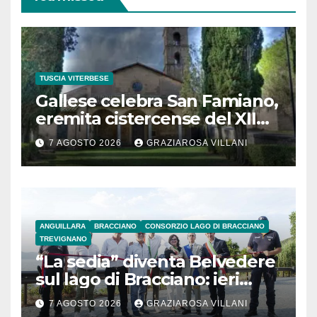
TUSCIA VITERBESE
Gallese celebra San Famiano,
eremita cistercense del XII
secolo
7 AGOSTO 2026
GRAZIAROSA VILLANI
ANGUILLARA
BRACCIANO
CONSORZIO LAGO DI BRACCIANO
TREVIGNANO
“La sedia” diventa Belvedere
sul lago di Bracciano: ieri
l’inaugurazione
7 AGOSTO 2026
GRAZIAROSA VILLANI