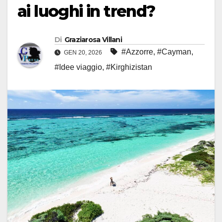
ai luoghi in trend?
Di
Graziarosa Villani
#Azzorre
,
#Cayman
,
GEN 20, 2026
#Idee viaggio
,
#Kirghizistan