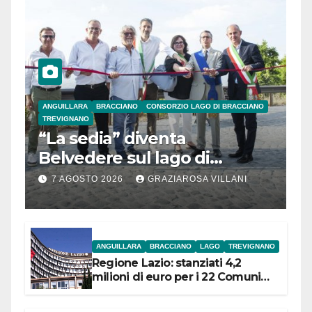
ANGUILLARA
BRACCIANO
CONSORZIO LAGO DI BRACCIANO
TREVIGNANO
“La sedia” diventa
Belvedere sul lago di
Bracciano: ieri
7 AGOSTO 2026
GRAZIAROSA VILLANI
l’inaugurazione
ANGUILLARA
BRACCIANO
LAGO
TREVIGNANO
Regione Lazio: stanziati 4,2
milioni di euro per i 22 Comuni
dell’Etruria Meridionale