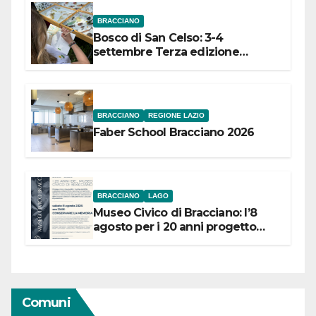
BRACCIANO
Bosco di San Celso: 3-4
settembre Terza edizione
Festival “Storie in cielo e in terra”
BRACCIANO
REGIONE LAZIO
Faber School Bracciano 2026
BRACCIANO
LAGO
Museo Civico di Bracciano: l’8
agosto per i 20 anni progetto
“Conservare la memoria”
Comuni