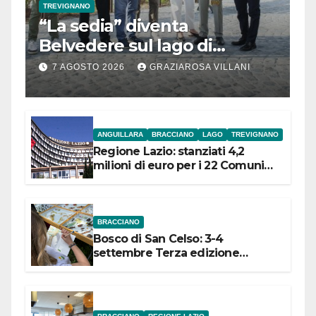
TREVIGNANO
“La sedia” diventa
Belvedere sul lago di
Bracciano: ieri
7 AGOSTO 2026
GRAZIAROSA VILLANI
l’inaugurazione
ANGUILLARA
BRACCIANO
LAGO
TREVIGNANO
Regione Lazio: stanziati 4,2
milioni di euro per i 22 Comuni
dell’Etruria Meridionale
BRACCIANO
Bosco di San Celso: 3-4
settembre Terza edizione
Festival “Storie in cielo e in terra”