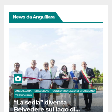
News da Anguillara
ANGUILLARA
BRACCIANO
CONSORZIO LAGO DI BRACCIANO
TREVIGNANO
“La sedia” diventa
Belvedere sul lago di