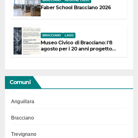
BRACCIANO
REGIONE LAZIO
Faber School Bracciano 2026
BRACCIANO
LAGO
Museo Civico di Bracciano: l’8
agosto per i 20 anni progetto
“Conservare la memoria”
Comuni
Anguillara
Bracciano
Trevignano