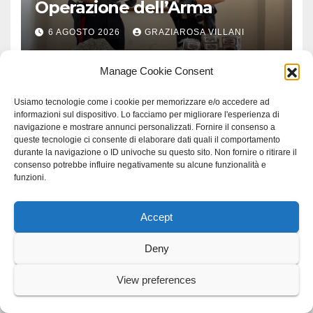
Operazione dell’Arma
6 AGOSTO 2026
GRAZIAROSA VILLANI
Manage Cookie Consent
Usiamo tecnologie come i cookie per memorizzare e/o accedere ad
informazioni sul dispositivo. Lo facciamo per migliorare l'esperienza di
navigazione e mostrare annunci personalizzati. Fornire il consenso a
MONDO
queste tecnologie ci consente di elaborare dati quali il comportamento
Hiroshima: Sanna “Questo
durante la navigazione o ID univoche su questo sito. Non fornire o ritirare il
81esimo anniversario sia un
consenso potrebbe influire negativamente su alcune funzionalità e
funzioni.
monito per tutti”
6 AGOSTO 2026
GRAZIAROSA VILLANI
Accept
Deny
View preferences