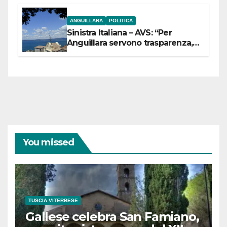
ANGUILLARA
POLITICA
Sinistra Italiana – AVS: “Per
Anguillara servono trasparenza,
partecipazione e scelte politiche
coraggiose”
You missed
TUSCIA VITERBESE
Gallese celebra San Famiano,