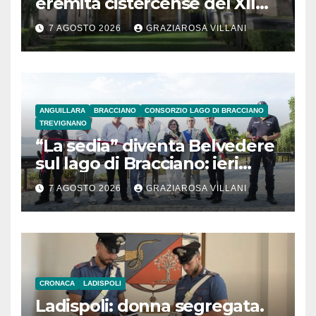
eremita cistercense del XII
secolo
7 AGOSTO 2026
GRAZIAROSA VILLANI
ANGUILLARA
BRACCIANO
CONSORZIO LAGO DI BRACCIANO
TREVIGNANO
“La sedia” diventa Belvedere
sul lago di Bracciano: ieri
l’inaugurazione
7 AGOSTO 2026
GRAZIAROSA VILLANI
CRONACA
LADISPOLI
Ladispoli: donna segregata.