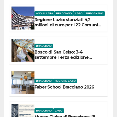
ANGUILLARA
BRACCIANO
LAGO
TREVIGNANO
Regione Lazio: stanziati 4,2
milioni di euro per i 22 Comuni
dell’Etruria Meridionale
BRACCIANO
Bosco di San Celso: 3-4
settembre Terza edizione
Festival “Storie in cielo e in terra”
BRACCIANO
REGIONE LAZIO
Faber School Bracciano 2026
BRACCIANO
LAGO
Museo Civico di Bracciano: l’8