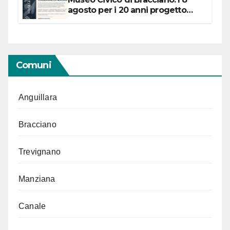
agosto per i 20 anni progetto
“Conservare la memoria”
Comuni
Anguillara
Bracciano
Trevignano
Manziana
Canale