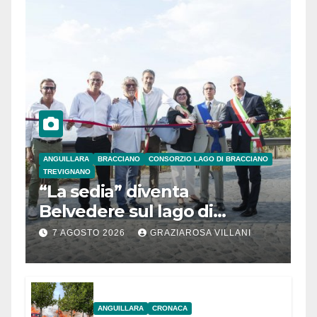
ANGUILLARA
BRACCIANO
CONSORZIO LAGO DI BRACCIANO
TREVIGNANO
“La sedia” diventa
Belvedere sul lago di
Bracciano: ieri
7 AGOSTO 2026
GRAZIAROSA VILLANI
l’inaugurazione
ANGUILLARA
CRONACA