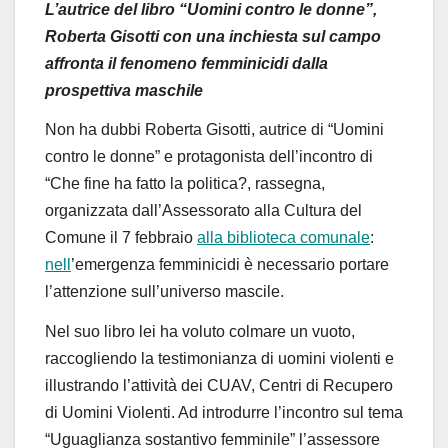
L
’
autrice
del libro
“
Uomini contro le donne
”
,
Roberta Gisotti con una inchiesta sul campo
affronta il fenomeno femminicidi da
lla
prospettiva
maschile
Non ha dubbi Roberta Gisotti, autrice di
“
Uomini
contro le donne
”
e protagonista dell
’
incontro di
“
Che fine ha fatto la politica?, rassegna,
organizzata dall
’
Assessorato alla Cultura del
Comune il 7 febbraio
alla biblioteca comunale
:
nell
’
emergenza femminicidi
è
necessario portare
l
’
attenzione sull
’
universo mascile.
Nel suo libro lei ha
voluto
colma
re
un vuoto,
raccogliendo la testimonianza di uomini violenti e
illustrando l
’
attivit
à
de
i CUAV,
Centri di Recupero
di Uomini Violenti
.
Ad introdurre l
’
incontro sul tema
“Uguaglianza sostantivo femminile
”
l
’
assessore