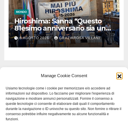
MONDO
Hiroshima: Sanna “Questo
81esimo anniversario sia un
monito per tutti”
6 AGOSTO 2026
GRAZIAROSA VILLANI
Manage Cookie Consent
Usiamo tecnologie come i cookie per memorizzare e/o accedere ad
informazioni sul dispositivo. Lo facciamo per migliorare l'esperienza di
navigazione e mostrare annunci personalizzati. Fornire il consenso a
queste tecnologie ci consente di elaborare dati quali il comportamento
durante la navigazione o ID univoche su questo sito. Non fornire o ritirare il
consenso potrebbe influire negativamente su alcune funzionalità e
funzioni.