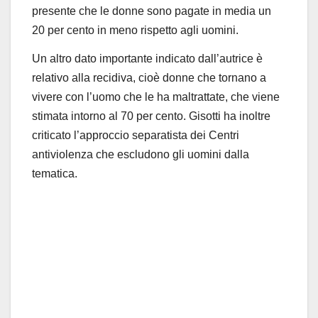
presente ch
e le donne
sono
pagate in media un
20 per cento in meno
rispetto agli
uomini.
Un
altro dato importante indicato dall
’
autrice
è
relativo a
lla recidiva
, cio
è
donne che tornano a
vivere con l
’
uomo che le ha maltrattate, che viene
stimata intorno al
70 per cento. Gisotti
ha inoltre
criticato l
’
approccio separatista dei Centri
antiviolenza
che
esclud
ono
gli uomini dalla
tematica.