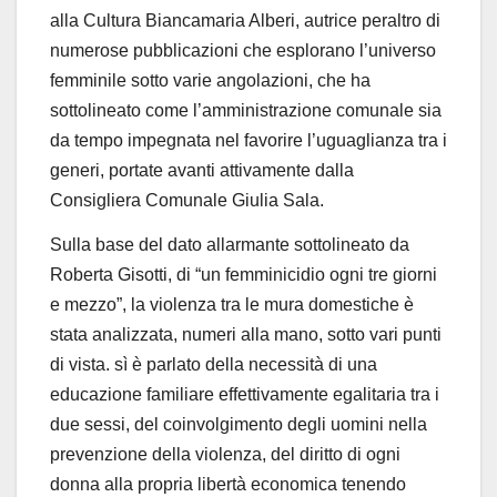
alla Cultura Biancamaria Alberi, autrice peraltro di
numerose pubblicazioni che esplorano l
’
universo
femminile sotto varie angolazioni, che ha
sottolineato come l
’
amministrazione comunale sia
da tempo impegnata nel favorire l
’
uguaglianza tra i
generi
, portate avanti attivamente dalla
Consigliera Comunale Giulia Sala.
Sulla base del dato allarmante sottolineato da
Roberta Gisotti, di
“
un femminicidio ogni tre giorni
e mezzo
”
, l
a violenza
tra le mura domestiche
è
stata analizzata, numeri alla mano, sotto vari punti
di vista.
s
ì è
parlato de
lla necessit
à
di una
educazione familiare effettivamente egalitaria tra i
due sessi, d
el coinvolgimento degli uomini nella
prevenzione
della violenza
, d
el diritto
di
ogni
donna
alla
propria libert
à
economica
tenendo