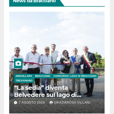
News da Bracciano
ANGUILLARA
BRACCIANO
CONSORZIO LAGO DI BRACCIANO
TREVIGNANO
“La sedia” diventa
Belvedere sul lago di
Bracciano: ieri
7 AGOSTO 2026
GRAZIAROSA VILLANI
l’inaugurazione