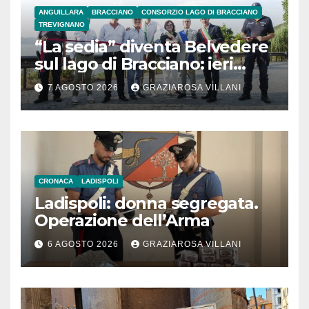
ANGUILLARA
BRACCIANO
CONSORZIO LAGO DI BRACCIANO
TREVIGNANO
“La sedia” diventa Belvedere
sul lago di Bracciano: ieri
l’inaugurazione
7 AGOSTO 2026
GRAZIAROSA VILLANI
CRONACA
LADISPOLI
Ladispoli: donna segregata.
Operazione dell’Arma
6 AGOSTO 2026
GRAZIAROSA VILLANI