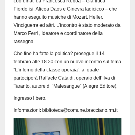
coordinati da Francesca Reboa – Gianluca
Fiordelisi, Alicea Daos e Ginevra Iadicicco – che
hanno eseguito musiche di Mozart, Heller,
Vinciguerra ed altri.
L
’
incontro
è
stato moderato da
Marco Ferri , ideatore e coordinatore della
rassegna.
Che fine ha fatto la politica? prosegue il 14
febbraio alle 18.30 con un nuovo incontro sul tem
a
“
L
’
inferno della classe operaia”, al quale
parteciper
à
Raffaele Cataldi, operaio dell’llva di
Taranto, autore di “Malesangue” (Alegre Editore).
Ingresso libero.
Informazioni: biblioteca@comune.bracciano.rm.it