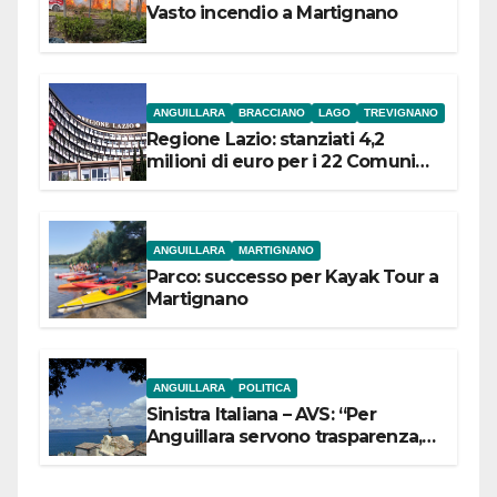
Vasto incendio a Martignano
ANGUILLARA
BRACCIANO
LAGO
TREVIGNANO
Regione Lazio: stanziati 4,2
milioni di euro per i 22 Comuni
dell’Etruria Meridionale
ANGUILLARA
MARTIGNANO
Parco: successo per Kayak Tour a
Martignano
ANGUILLARA
POLITICA
Sinistra Italiana – AVS: “Per
Anguillara servono trasparenza,
partecipazione e scelte politiche
coraggiose”