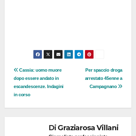
Navigazione
Cassia: uomo muore
Per spaccio droga
dopo essere andato in
arrestato 45enne a
articoli
escandescenze. Indagini
Campagnano
in corso
Di
Graziarosa Villani