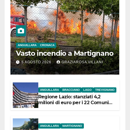
ANGUILLARA
CRONACA
Vasto incendio a Martignano
5 AGOSTO 2026
GRAZIAROSA VILLANI
ANGUILLARA
BRACCIANO
LAGO
TREVIGNANO
Regione Lazio: stanziati 4,2
milioni di euro per i 22 Comuni
dell’Etruria Meridionale
ANGUILLARA
MARTIGNANO