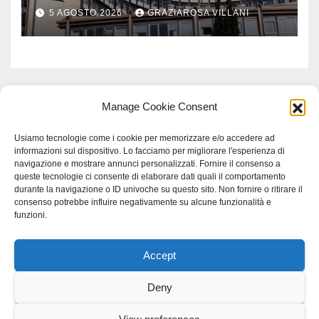
Comuni dell’Etruria
5 AGOSTO 2026
GRAZIAROSA VILLANI
Meridionale
Manage Cookie Consent
Usiamo tecnologie come i cookie per memorizzare e/o accedere ad
informazioni sul dispositivo. Lo facciamo per migliorare l'esperienza di
navigazione e mostrare annunci personalizzati. Fornire il consenso a
queste tecnologie ci consente di elaborare dati quali il comportamento
durante la navigazione o ID univoche su questo sito. Non fornire o ritirare il
consenso potrebbe influire negativamente su alcune funzionalità e
funzioni.
Accept
Proudly powered by WordPress
|
Tema: Newspaperex di
Themeansar
.
Deny
Home
Gerenza
home
Lavoro
Scienza
studio specialistico bracciano