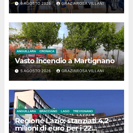
monito per tutti”
6 AGOSTO 2026
GRAZIAROSA VILLANI
ANGUILLARA
CRONACA
Vasto incendio a Martignano
5 AGOSTO 2026
GRAZIAROSA VILLANI
ANGUILLARA
BRACCIANO
LAGO
TREVIGNANO
Regione Lazio: stanziati 4,2
milioni di euro per i 22