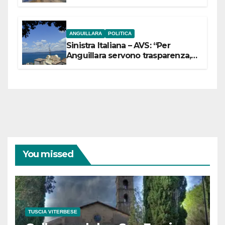
ANGUILLARA
POLITICA
Sinistra Italiana – AVS: “Per
Anguillara servono trasparenza,
partecipazione e scelte politiche
coraggiose”
You missed
TUSCIA VITERBESE