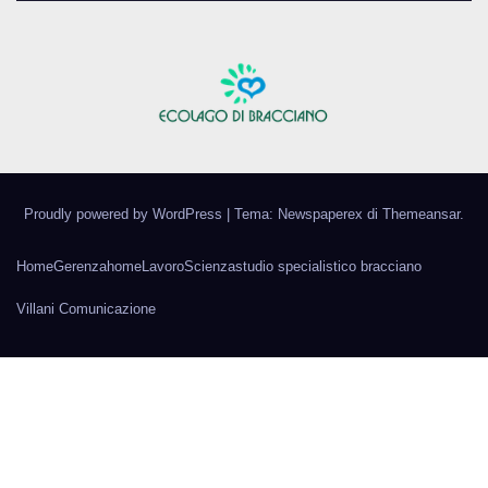
Proudly powered by WordPress
|
Tema: Newspaperex di
Themeansar
.
Home
Gerenza
home
Lavoro
Scienza
studio specialistico bracciano
Villani Comunicazione