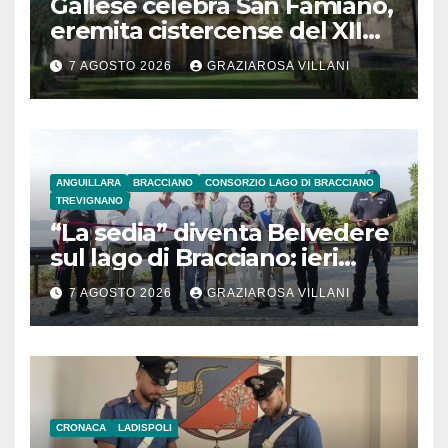
Gallese celebra San Famiano,
eremita cistercense del XII
secolo
7 AGOSTO 2026
GRAZIAROSA VILLANI
ANGUILLARA
BRACCIANO
CONSORZIO LAGO DI BRACCIANO
TREVIGNANO
“La sedia” diventa Belvedere
sul lago di Bracciano: ieri
l’inaugurazione
7 AGOSTO 2026
GRAZIAROSA VILLANI
CRONACA
LADISPOLI