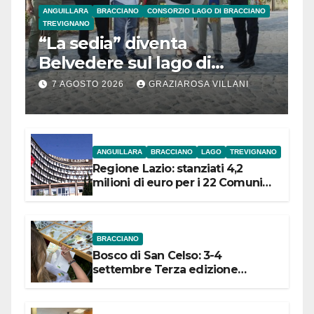
ANGUILLARA
BRACCIANO
CONSORZIO LAGO DI BRACCIANO
TREVIGNANO
“La sedia” diventa
Belvedere sul lago di
Bracciano: ieri
7 AGOSTO 2026
GRAZIAROSA VILLANI
l’inaugurazione
ANGUILLARA
BRACCIANO
LAGO
TREVIGNANO
Regione Lazio: stanziati 4,2
milioni di euro per i 22 Comuni
dell’Etruria Meridionale
BRACCIANO
Bosco di San Celso: 3-4
settembre Terza edizione
Festival “Storie in cielo e in terra”