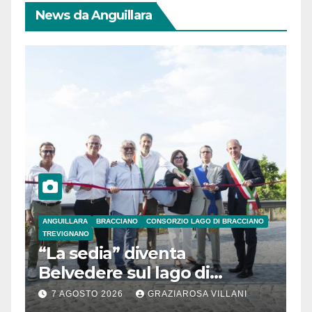
News da Anguillara
ANGUILLARA
BRACCIANO
CONSORZIO LAGO DI BRACCIANO
TREVIGNANO
“La sedia” diventa
Belvedere sul lago di
Bracciano: ieri
7 AGOSTO 2026
GRAZIAROSA VILLANI
l’inaugurazione