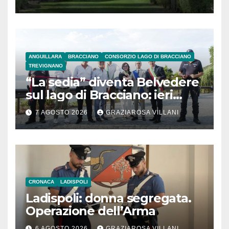
ANGUILLARA
BRACCIANO
CONSORZIO LAGO DI BRACCIANO
TREVIGNANO
“La sedia” diventa Belvedere
sul lago di Bracciano: ieri
l’inaugurazione
7 AGOSTO 2026
GRAZIAROSA VILLANI
CRONACA
LADISPOLI
Ladispoli: donna segregata.
Operazione dell’Arma
6 AGOSTO 2026
GRAZIAROSA VILLANI