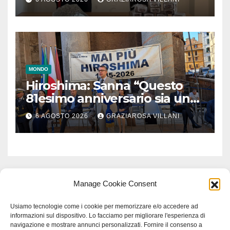
MONDO
Hiroshima: Sanna “Questo
81esimo anniversario sia un
monito per tutti”
6 AGOSTO 2026
GRAZIAROSA VILLANI
Manage Cookie Consent
Usiamo tecnologie come i cookie per memorizzare e/o accedere ad
informazioni sul dispositivo. Lo facciamo per migliorare l'esperienza di
navigazione e mostrare annunci personalizzati. Fornire il consenso a