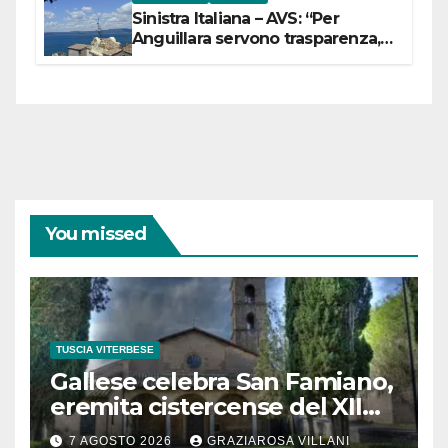
Sinistra Italiana – AVS: “Per
Anguillara servono trasparenza,
partecipazione e scelte politiche
coraggiose”
You missed
TUSCIA VITERBESE
Gallese celebra San Famiano,
eremita cistercense del XII
secolo
7 AGOSTO 2026
GRAZIAROSA VILLANI