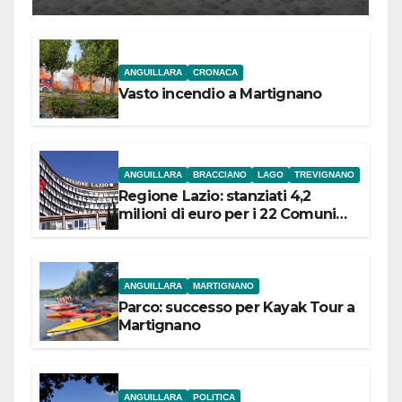
ANGUILLARA
CRONACA
Vasto incendio a Martignano
ANGUILLARA
BRACCIANO
LAGO
TREVIGNANO
Regione Lazio: stanziati 4,2
milioni di euro per i 22 Comuni
dell’Etruria Meridionale
ANGUILLARA
MARTIGNANO
Parco: successo per Kayak Tour a
Martignano
ANGUILLARA
POLITICA