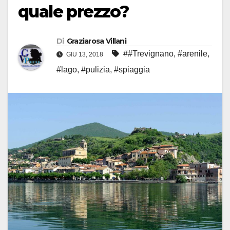
quale prezzo?
Di
Graziarosa Villani
##Trevignano
,
#arenile
,
GIU 13, 2018
#lago
,
#pulizia
,
#spiaggia