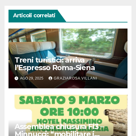
Articoli correlati
Treni turistici: arriva
l’Espresso Roma-Siena
AGO 29, 2025
GRAZIAROSA VILLANI
Assemblea chiusura Fl3 –
Minnucci: “mobilitare i