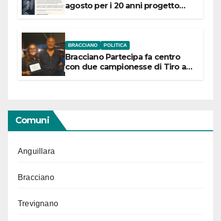
agosto per i 20 anni progetto
“Conservare la memoria”
BRACCIANO
POLITICA
Bracciano Partecipa fa centro
con due campionesse di Tiro a
Segno in vista delle urne
Comuni
Anguillara
Bracciano
Trevignano