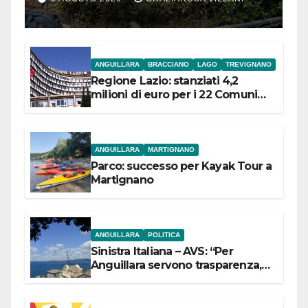
ANGUILLARA
BRACCIANO
LAGO
TREVIGNANO
Regione Lazio: stanziati 4,2
milioni di euro per i 22 Comuni
dell’Etruria Meridionale
ANGUILLARA
MARTIGNANO
Parco: successo per Kayak Tour a
Martignano
ANGUILLARA
POLITICA
Sinistra Italiana – AVS: “Per
Anguillara servono trasparenza,
partecipazione e scelte politiche
coraggiose”