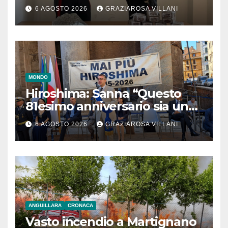
6 AGOSTO 2026
GRAZIAROSA VILLANI
MONDO
Hiroshima: Sanna “Questo
81esimo anniversario sia un
monito per tutti”
6 AGOSTO 2026
GRAZIAROSA VILLANI
ANGUILLARA
CRONACA
Vasto incendio a Martignano