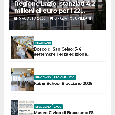
Regione Lazio: stanziati 4,2
milioni di euro per i 22
Comuni dell’Etruria
5 AGOSTO 2026
GRAZIAROSA VILLANI
Meridionale
BRACCIANO
Bosco di San Celso: 3-4
settembre Terza edizione
Festival “Storie in cielo e in terra”
BRACCIANO
REGIONE LAZIO
Faber School Bracciano 2026
BRACCIANO
LAGO
Museo Civico di Bracciano: l’8