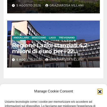
5 AGOSTO 2026
GRAZIAROSA VILLANI
ANGUILLARA
BRACCIANO
LAGO
TREVIGNANO
Regione Lazio: stanziati 4,2
milioni di euro per i 22
Comuni dell’Etruria
5 AGOSTO 2026
GRAZIAROSA VILLANI
Meridionale
Manage Cookie Consent
Usiamo tecnologie come i cookie per memorizzare e/o accedere ad
informazioni sul dispositivo. Lo facciamo per migliorare l'esperienza di