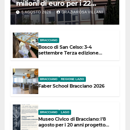
milioni di euro per i 22
Comuni dell’Etruria
5 AGOSTO 2026
GRAZIAROSA VILLANI
Meridionale
BRACCIANO
Bosco di San Celso: 3-4
settembre Terza edizione
Festival “Storie in cielo e in terra”
BRACCIANO
REGIONE LAZIO
Faber School Bracciano 2026
BRACCIANO
LAGO
Museo Civico di Bracciano: l’8
agosto per i 20 anni progetto