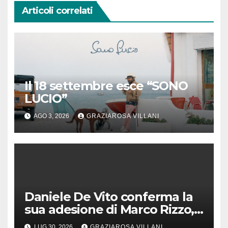
Articoli correlati
Il 18 settembre esce “SONO
LUCIO”
AGO 3, 2026
GRAZIAROSA VILLANI
Daniele De Vito conferma la
sua adesione di Marco Rizzo,
nel rispetto delle decisioni
LUG 30, 2026
GRAZIAROSA VILLANI