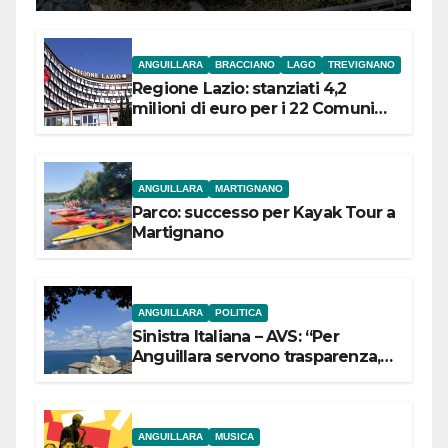
ANGUILLARA
BRACCIANO
LAGO
TREVIGNANO
Regione Lazio: stanziati 4,2
milioni di euro per i 22 Comuni
dell’Etruria Meridionale
ANGUILLARA
MARTIGNANO
Parco: successo per Kayak Tour a
Martignano
ANGUILLARA
POLITICA
Sinistra Italiana – AVS: “Per
Anguillara servono trasparenza,
partecipazione e scelte politiche
coraggiose”
ANGUILLARA
MUSICA