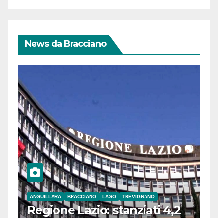
News da Bracciano
ANGUILLARA
BRACCIANO
LAGO
TREVIGNANO
Regione Lazio: stanziati 4,2