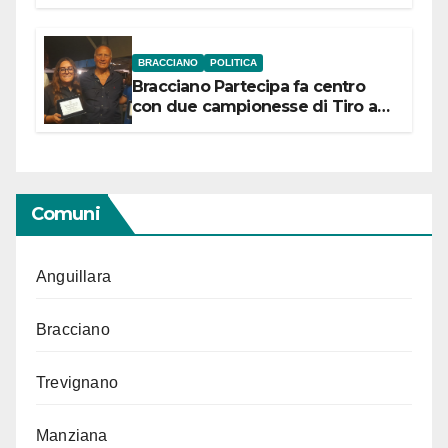
“Conservare la memoria”
BRACCIANO
POLITICA
Bracciano Partecipa fa centro
con due campionesse di Tiro a
Segno in vista delle urne
Comuni
Anguillara
Bracciano
Trevignano
Manziana