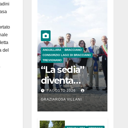
adini
casa
rtato
nale
detta
a del
ANGUILLARA
BRACCIANO
CONSORZIO LAGO DI BRACCIANO
TREVIGNANO
a
“La sedia”
diventa
Belvedere sul
7 AGOSTO 2026
lago di
GRAZIAROSA VILLANI
Bracciano: ieri
l’inaugurazion