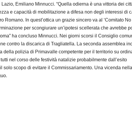
Lazio, Emiliano Minnucci. “Quella odierna è una vittoria dei citt
ezza e capacità di mobilitazione a difesa non degli interessi di 
gro Romano. In quest’ottica un grazie sincero va al ‘Comitato No
minazione per scongiurare un’ipotesi scellerata che avrebbe po
i Roma” ha concluso Minnucci. Nei giorni scorsi il Consiglio comu
ne contro la discarica di Tragliatella. La seconda assemblea in
della polizia di Primavalle competente per il territorio su ordin
ti nel corso delle festività natalizie probabilmente dall’esito
 il solo scopo di evitare il Commissariamento. Una vicenda nell
guo.