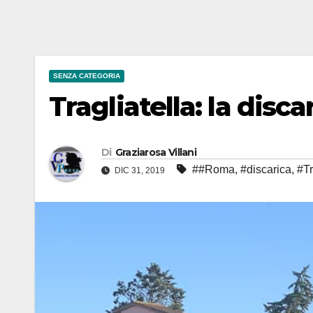
SENZA CATEGORIA
Tragliatella: la disca
Di
Graziarosa Villani
##Roma
,
#discarica
,
#Tr
DIC 31, 2019