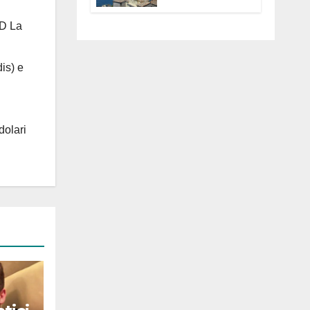
Anguillara
servono
 D La
trasparenza,
partecipazione e
scelte politiche
is) e
coraggiose”
dolari