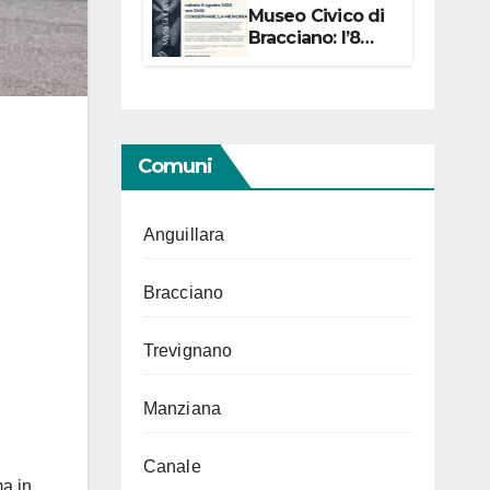
Museo Civico di
Bracciano: l’8
agosto per i 20
anni progetto
“Conservare la
memoria”
Comuni
Anguillara
Bracciano
Trevignano
Manziana
Canale
ma in