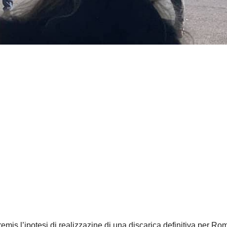
tremis l’ipotesi di realizzazine di una discarica definitiva per Ro