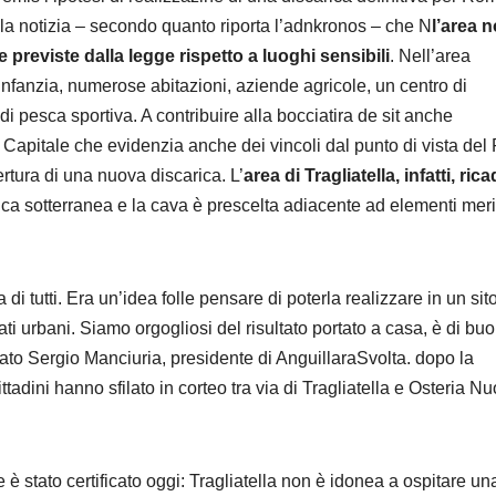
 la notizia – secondo quanto riporta l’adnkronos – che N
l’area 
 previste dalla legge rispetto a luoghi sensibili
. Nell’area
nfanzia, numerose abitazioni, aziende agricole, un centro di
di pesca sportiva. A contribuire alla bocciatira de sit anche
 Capitale che evidenzia anche dei vincoli dal punto di vista del
tura di una nuova discarica. L’
area di Tragliatella, infatti, ric
rica sotterranea e la cava è prescelta adiacente ad elementi meri
a di tutti. Era un’idea folle pensare di poterla realizzare in un sit
i urbani. Siamo orgogliosi del risultato portato a casa, è di bu
to Sergio Manciuria, presidente di AnguillaraSvolta. dopo la
adini hanno sfilato in corteo tra via di Tragliatella e Osteria N
 stato certificato oggi: Tragliatella non è idonea a ospitare un