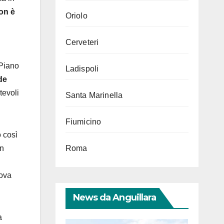
non è
Oriolo
Cerveteri
 Piano
Ladispoli
ade
tevoli
Santa Marinella
Fiumicino
o così
on
Roma
uova
News da Anguillara
a