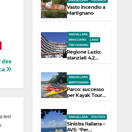
ANGUILLARA
CRONACA
e
Vasto incendio a
Martignano
ANGUILLARA
BRACCIANO
LAGO
TREVIGNANO
Regione Lazio:
stanziati 4,2
 dire
milioni di euro
ica
per i 22 Comuni
dell’Etruria
ANGUILLARA
Meridionale
MARTIGNANO
Parco: successo
per Kayak Tour a
Martignano
a tesi
ANGUILLARA
POLITICA
Sinistra Italiana –
n
AVS: “Per