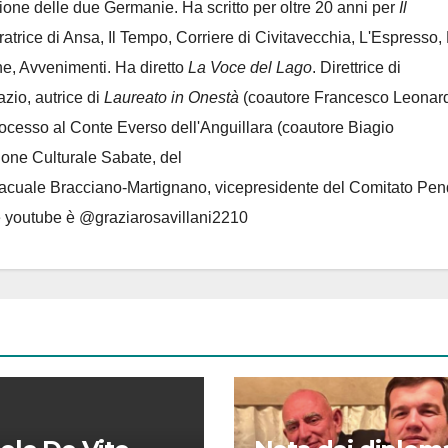
azione delle due Germanie. Ha scritto per oltre 20 anni per
Il
oratrice di Ansa, Il Tempo, Corriere di Civitavecchia, L'Espresso,
e, Avvenimenti. Ha diretto
La Voce del Lago
. Direttrice di
azio, autrice di
Laureato in Onestà
(coautore Francesco Leonard
rocesso al Conte Everso dell'Anguillara
(coautore Biagio
ione Culturale Sabate
, del
Lacuale Bracciano-Martignano
, vicepresidente del Comitato Pen
le youtube è @graziarosavillani2210