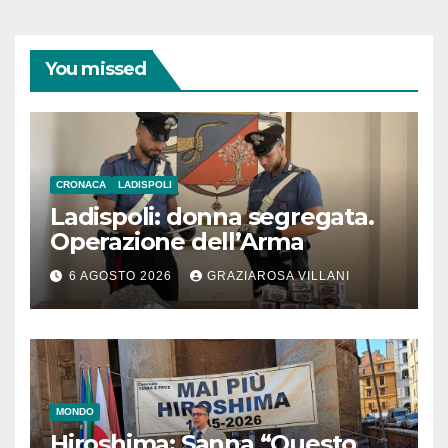
You missed
CRONACA
LADISPOLI
Ladispoli: donna segregata.
Operazione dell’Arma
6 AGOSTO 2026
GRAZIAROSA VILLANI
MONDO
Hiroshima: Sanna “Questo