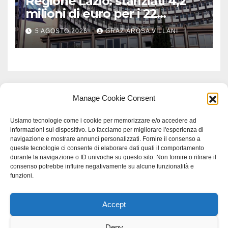
Regione Lazio: stanziati 4,2
milioni di euro per i 22
Comuni dell’Etruria
5 AGOSTO 2026
GRAZIAROSA VILLANI
Meridionale
Manage Cookie Consent
Usiamo tecnologie come i cookie per memorizzare e/o accedere ad
informazioni sul dispositivo. Lo facciamo per migliorare l'esperienza di
navigazione e mostrare annunci personalizzati. Fornire il consenso a
queste tecnologie ci consente di elaborare dati quali il comportamento
durante la navigazione o ID univoche su questo sito. Non fornire o ritirare il
consenso potrebbe influire negativamente su alcune funzionalità e
funzioni.
Accept
Proudly powered by WordPress
|
Tema: Newspaperex di
Themeansar
.
Deny