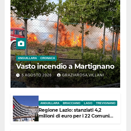
ANGUILLARA
CRONACA
Vasto incendio a Martignano
5 AGOSTO 2026
GRAZIAROSA VILLANI
ANGUILLARA
BRACCIANO
LAGO
TREVIGNANO
Regione Lazio: stanziati 4,2
milioni di euro per i 22 Comuni
dell’Etruria Meridionale