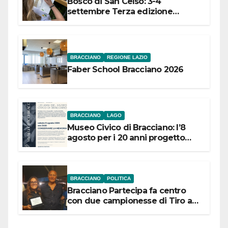
Bosco di San Celso: 3-4
settembre Terza edizione
Festival “Storie in cielo e in terra”
BRACCIANO
REGIONE LAZIO
Faber School Bracciano 2026
BRACCIANO
LAGO
Museo Civico di Bracciano: l’8
agosto per i 20 anni progetto
“Conservare la memoria”
BRACCIANO
POLITICA
Bracciano Partecipa fa centro
con due campionesse di Tiro a
Segno in vista delle urne