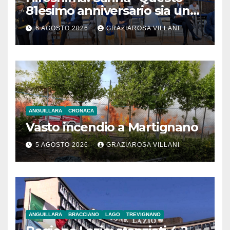
81esimo anniversario sia un
monito per tutti”
6 AGOSTO 2026
GRAZIAROSA VILLANI
ANGUILLARA
CRONACA
Vasto incendio a Martignano
5 AGOSTO 2026
GRAZIAROSA VILLANI
ANGUILLARA
BRACCIANO
LAGO
TREVIGNANO