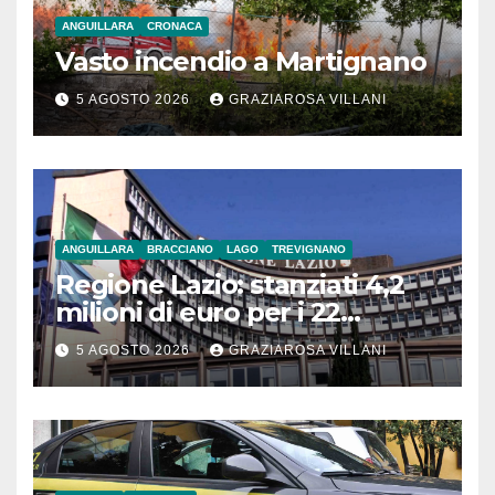
ANGUILLARA
CRONACA
Vasto incendio a Martignano
5 AGOSTO 2026
GRAZIAROSA VILLANI
ANGUILLARA
BRACCIANO
LAGO
TREVIGNANO
Regione Lazio: stanziati 4,2
milioni di euro per i 22
Comuni dell’Etruria
5 AGOSTO 2026
GRAZIAROSA VILLANI
Meridionale