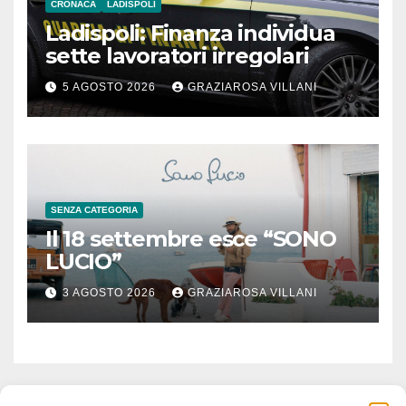
CRONACA
LADISPOLI
Ladispoli: Finanza individua
sette lavoratori irregolari
5 AGOSTO 2026
GRAZIAROSA VILLANI
SENZA CATEGORIA
Il 18 settembre esce “SONO
LUCIO”
3 AGOSTO 2026
GRAZIAROSA VILLANI