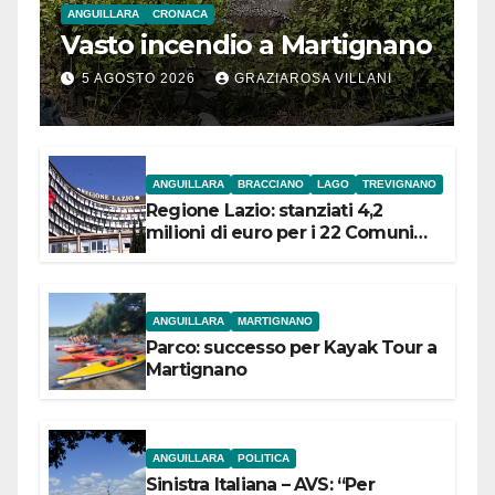
ANGUILLARA
CRONACA
Vasto incendio a Martignano
5 AGOSTO 2026
GRAZIAROSA VILLANI
ANGUILLARA
BRACCIANO
LAGO
TREVIGNANO
Regione Lazio: stanziati 4,2
milioni di euro per i 22 Comuni
dell’Etruria Meridionale
ANGUILLARA
MARTIGNANO
Parco: successo per Kayak Tour a
Martignano
ANGUILLARA
POLITICA
Sinistra Italiana – AVS: “Per