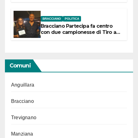
“Conservare la memoria”
BRACCIANO
POLITICA
Bracciano Partecipa fa centro
con due campionesse di Tiro a
Segno in vista delle urne
Comuni
Anguillara
Bracciano
Trevignano
Manziana