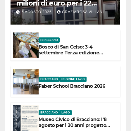
milioni di euro per i 22
Comuni dell’Etruria
5 AGOSTO 2026
GRAZIAROSA VILLANI
Meridionale
BRACCIANO
Bosco di San Celso: 3-4
settembre Terza edizione
Festival “Storie in cielo e in terra”
BRACCIANO
REGIONE LAZIO
Faber School Bracciano 2026
BRACCIANO
LAGO
Museo Civico di Bracciano: l’8
agosto per i 20 anni progetto