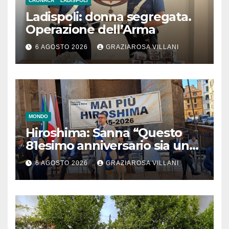
CRONACA
LADISPOLI
Ladispoli: donna segregata.
Operazione dell’Arma
6 AGOSTO 2026
GRAZIAROSA VILLANI
MONDO
Hiroshima: Sanna “Questo
81esimo anniversario sia un
monito per tutti”
6 AGOSTO 2026
GRAZIAROSA VILLANI