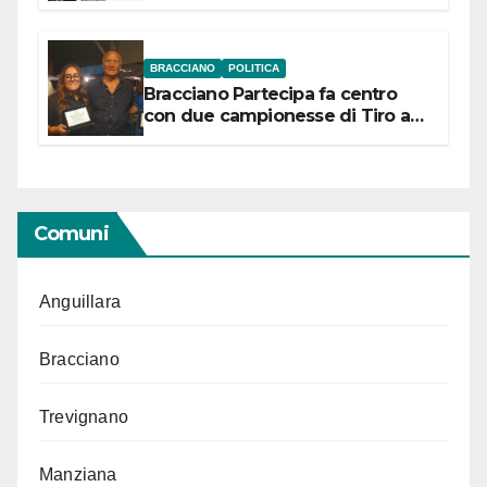
“Conservare la memoria”
BRACCIANO
POLITICA
Bracciano Partecipa fa centro
con due campionesse di Tiro a
Segno in vista delle urne
Comuni
Anguillara
Bracciano
Trevignano
Manziana