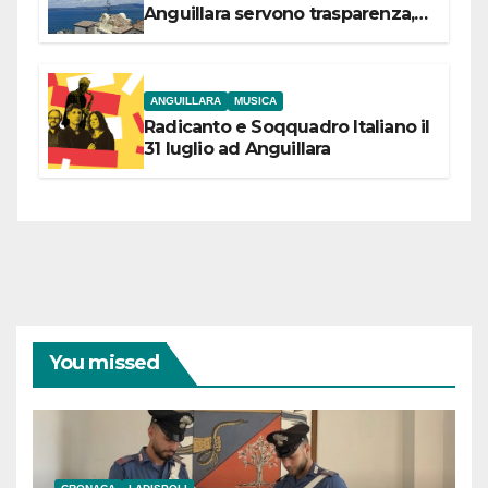
Anguillara servono trasparenza,
partecipazione e scelte politiche
coraggiose”
ANGUILLARA
MUSICA
Radicanto e Soqquadro Italiano il
31 luglio ad Anguillara
You missed