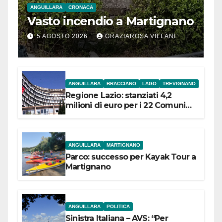
ANGUILLARA
CRONACA
Vasto incendio a Martignano
5 AGOSTO 2026
GRAZIAROSA VILLANI
ANGUILLARA
BRACCIANO
LAGO
TREVIGNANO
Regione Lazio: stanziati 4,2
milioni di euro per i 22 Comuni
dell’Etruria Meridionale
ANGUILLARA
MARTIGNANO
Parco: successo per Kayak Tour a
Martignano
ANGUILLARA
POLITICA
Sinistra Italiana – AVS: “Per