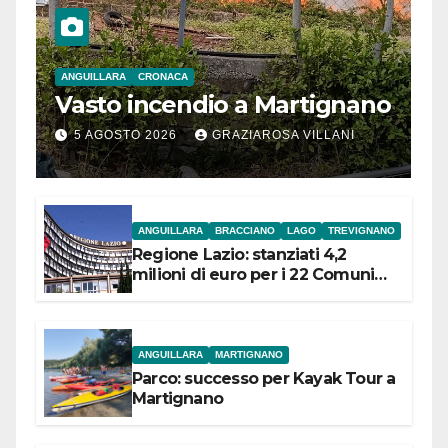
ANGUILLARA
CRONACA
Vasto incendio a Martignano
5 AGOSTO 2026
GRAZIAROSA VILLANI
ANGUILLARA
BRACCIANO
LAGO
TREVIGNANO
Regione Lazio: stanziati 4,2
milioni di euro per i 22 Comuni
dell’Etruria Meridionale
ANGUILLARA
MARTIGNANO
Parco: successo per Kayak Tour a
Martignano