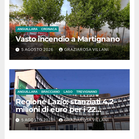
ANGUILLARA
CRONACA
Vasto incendio a Martignano
5 AGOSTO 2026
GRAZIAROSA VILLANI
ANGUILLARA
BRACCIANO
LAGO
TREVIGNANO
Regione Lazio: stanziati 4,2
milioni di euro per i 22
Comuni dell’Etruria
5 AGOSTO 2026
GRAZIAROSA VILLANI
Meridionale