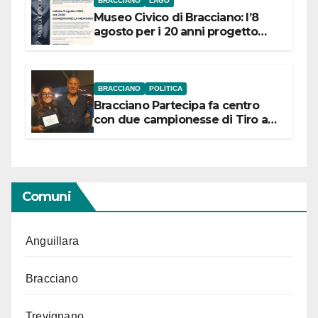
BRACCIANO
LAGO
Museo Civico di Bracciano: l’8
agosto per i 20 anni progetto
“Conservare la memoria”
BRACCIANO
POLITICA
Bracciano Partecipa fa centro
con due campionesse di Tiro a
Segno in vista delle urne
Comuni
Anguillara
Bracciano
Trevignano