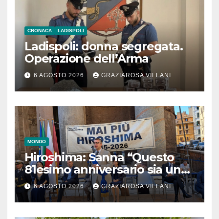
CRONACA
LADISPOLI
Ladispoli: donna segregata.
Operazione dell’Arma
6 AGOSTO 2026
GRAZIAROSA VILLANI
MONDO
Hiroshima: Sanna “Questo
81esimo anniversario sia un
monito per tutti”
6 AGOSTO 2026
GRAZIAROSA VILLANI