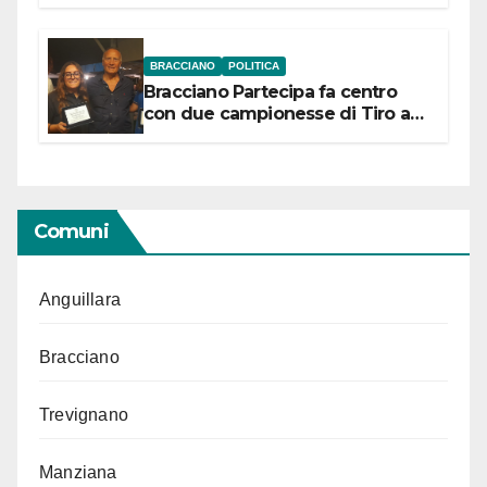
“Conservare la memoria”
BRACCIANO
POLITICA
Bracciano Partecipa fa centro
con due campionesse di Tiro a
Segno in vista delle urne
Comuni
Anguillara
Bracciano
Trevignano
Manziana