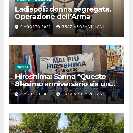
Ladispoli: donna segregata.
Operazione dell’Arma
6 AGOSTO 2026
GRAZIAROSA VILLANI
MONDO
Hiroshima: Sanna “Questo
81esimo anniversario sia un
monito per tutti”
6 AGOSTO 2026
GRAZIAROSA VILLANI