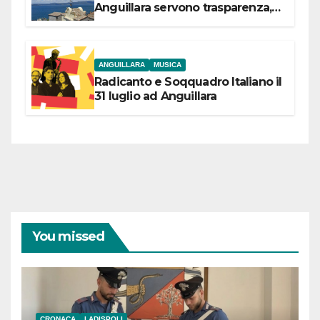
Anguillara servono trasparenza,
partecipazione e scelte politiche
coraggiose”
ANGUILLARA
MUSICA
Radicanto e Soqquadro Italiano il
31 luglio ad Anguillara
You missed
CRONACA
LADISPOLI