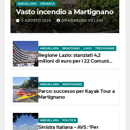
ANGUILLARA
CRONACA
Vasto incendio a Martignano
5 AGOSTO 2026
GRAZIAROSA VILLANI
ANGUILLARA
BRACCIANO
LAGO
TREVIGNANO
Regione Lazio: stanziati 4,2
milioni di euro per i 22 Comuni
dell’Etruria Meridionale
ANGUILLARA
MARTIGNANO
Parco: successo per Kayak Tour a
Martignano
ANGUILLARA
POLITICA
Sinistra Italiana – AVS: “Per