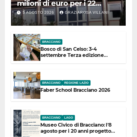
milioni di euro per i 22
Comuni dell’Etruria
5 AGOSTO 2026
GRAZIAROSA VILLANI
Meridionale
BRACCIANO
Bosco di San Celso: 3-4
settembre Terza edizione
Festival “Storie in cielo e in terra”
BRACCIANO
REGIONE LAZIO
Faber School Bracciano 2026
BRACCIANO
LAGO
Museo Civico di Bracciano: l’8
agosto per i 20 anni progetto