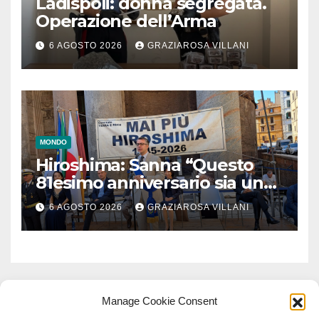
Ladispoli: donna segregata.
Operazione dell’Arma
6 AGOSTO 2026
GRAZIAROSA VILLANI
MONDO
Hiroshima: Sanna “Questo
81esimo anniversario sia un
monito per tutti”
6 AGOSTO 2026
GRAZIAROSA VILLANI
Manage Cookie Consent