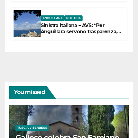
ANGUILLARA
POLITICA
Sinistra Italiana – AVS: “Per
Anguillara servono trasparenza,
partecipazione e scelte politiche
coraggiose”
You missed
TUSCIA VITERBESE
Gallese celebra San Famiano,