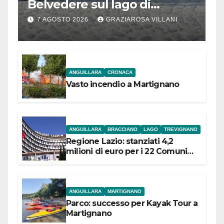
Belvedere sul lago di
Bracciano: ieri
7 AGOSTO 2026
GRAZIAROSA VILLANI
l’inaugurazione
ANGUILLARA
CRONACA
Vasto incendio a Martignano
ANGUILLARA
BRACCIANO
LAGO
TREVIGNANO
Regione Lazio: stanziati 4,2
milioni di euro per i 22 Comuni
dell’Etruria Meridionale
ANGUILLARA
MARTIGNANO
Parco: successo per Kayak Tour a
Martignano