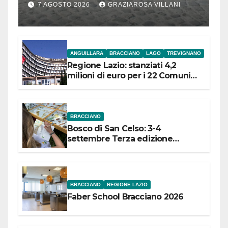
Bracciano: ieri
7 AGOSTO 2026
GRAZIAROSA VILLANI
l’inaugurazione
ANGUILLARA
BRACCIANO
LAGO
TREVIGNANO
Regione Lazio: stanziati 4,2
milioni di euro per i 22 Comuni
dell’Etruria Meridionale
BRACCIANO
Bosco di San Celso: 3-4
settembre Terza edizione
Festival “Storie in cielo e in terra”
BRACCIANO
REGIONE LAZIO
Faber School Bracciano 2026