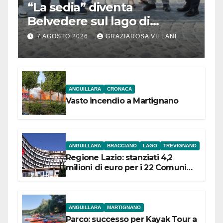
“La sedia” diventa
Belvedere sul lago di
Bracciano: ieri
7 AGOSTO 2026
GRAZIAROSA VILLANI
l’inaugurazione
ANGUILLARA
CRONACA
Vasto incendio a Martignano
ANGUILLARA
BRACCIANO
LAGO
TREVIGNANO
Regione Lazio: stanziati 4,2
milioni di euro per i 22 Comuni
dell’Etruria Meridionale
ANGUILLARA
MARTIGNANO
Parco: successo per Kayak Tour a