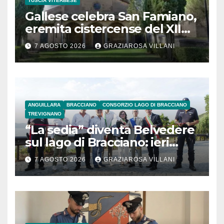
TUSCIA VITERBESE
Gallese celebra San Famiano,
eremita cistercense del XII
secolo
7 AGOSTO 2026
GRAZIAROSA VILLANI
ANGUILLARA
BRACCIANO
CONSORZIO LAGO DI BRACCIANO
TREVIGNANO
“La sedia” diventa Belvedere
sul lago di Bracciano: ieri
l’inaugurazione
7 AGOSTO 2026
GRAZIAROSA VILLANI