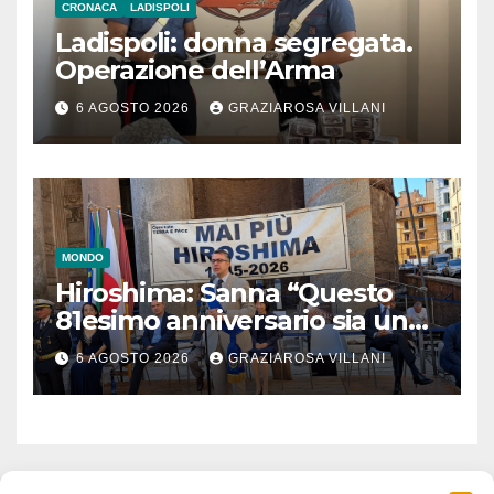
CRONACA
LADISPOLI
Ladispoli: donna segregata.
Operazione dell’Arma
6 AGOSTO 2026
GRAZIAROSA VILLANI
MONDO
Hiroshima: Sanna “Questo
81esimo anniversario sia un
monito per tutti”
6 AGOSTO 2026
GRAZIAROSA VILLANI