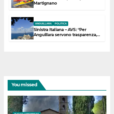
Martignano
ANGUILLARA
POLITICA
Sinistra Italiana – AVS: “Per
Anguillara servono trasparenza,
partecipazione e scelte politiche
coraggiose”
You missed