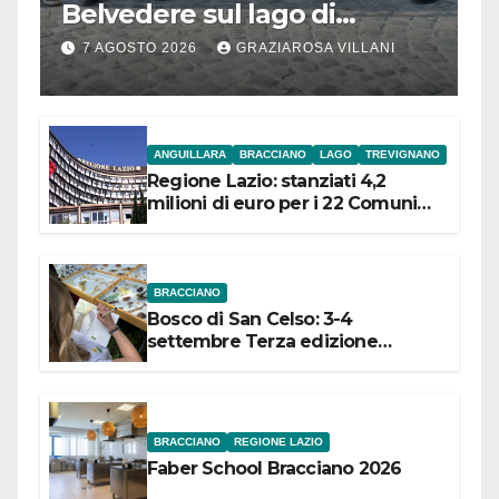
Belvedere sul lago di
Bracciano: ieri
7 AGOSTO 2026
GRAZIAROSA VILLANI
l’inaugurazione
ANGUILLARA
BRACCIANO
LAGO
TREVIGNANO
Regione Lazio: stanziati 4,2
milioni di euro per i 22 Comuni
dell’Etruria Meridionale
BRACCIANO
Bosco di San Celso: 3-4
settembre Terza edizione
Festival “Storie in cielo e in terra”
BRACCIANO
REGIONE LAZIO
Faber School Bracciano 2026