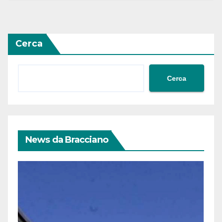
Cerca
Cerca
News da Bracciano