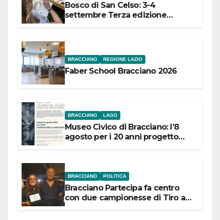
Bosco di San Celso: 3-4
settembre Terza edizione
Festival “Storie in cielo e in terra”
BRACCIANO
REGIONE LAZIO
Faber School Bracciano 2026
BRACCIANO
LAGO
Museo Civico di Bracciano: l’8
agosto per i 20 anni progetto
“Conservare la memoria”
BRACCIANO
POLITICA
Bracciano Partecipa fa centro
con due campionesse di Tiro a
Segno in vista delle urne