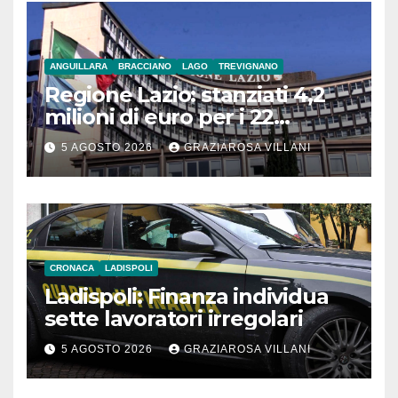
ANGUILLARA
BRACCIANO
LAGO
TREVIGNANO
Regione Lazio: stanziati 4,2
milioni di euro per i 22
Comuni dell’Etruria
5 AGOSTO 2026
GRAZIAROSA VILLANI
Meridionale
CRONACA
LADISPOLI
Ladispoli: Finanza individua
sette lavoratori irregolari
5 AGOSTO 2026
GRAZIAROSA VILLANI