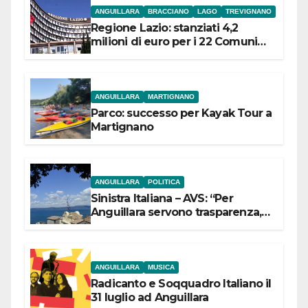
ANGUILLARA
BRACCIANO
LAGO
TREVIGNANO
Regione Lazio: stanziati 4,2
milioni di euro per i 22 Comuni
dell’Etruria Meridionale
ANGUILLARA
MARTIGNANO
Parco: successo per Kayak Tour a
Martignano
ANGUILLARA
POLITICA
Sinistra Italiana – AVS: “Per
Anguillara servono trasparenza,
partecipazione e scelte politiche
coraggiose”
ANGUILLARA
MUSICA
Radicanto e Soqquadro Italiano il
31 luglio ad Anguillara