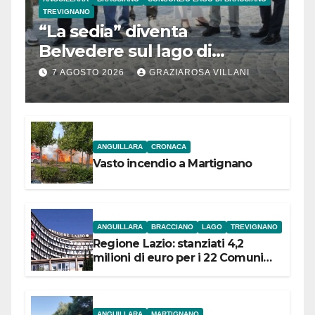
TREVIGNANO
“La sedia” diventa
Belvedere sul lago di
Bracciano: ieri
7 AGOSTO 2026
GRAZIAROSA VILLANI
l’inaugurazione
ANGUILLARA
CRONACA
Vasto incendio a Martignano
ANGUILLARA
BRACCIANO
LAGO
TREVIGNANO
Regione Lazio: stanziati 4,2
milioni di euro per i 22 Comuni
dell’Etruria Meridionale
ANGUILLARA
MARTIGNANO