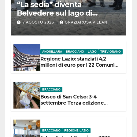
“La sedia” diventa
Belvedere sul lago di
Bracciano: ieri
7 AGOSTO 2026
GRAZIAROSA VILLANI
l’inaugurazione
ANGUILLARA
BRACCIANO
LAGO
TREVIGNANO
Regione Lazio: stanziati 4,2
milioni di euro per i 22 Comuni
dell’Etruria Meridionale
BRACCIANO
Bosco di San Celso: 3-4
settembre Terza edizione
Festival “Storie in cielo e in terra”
BRACCIANO
REGIONE LAZIO