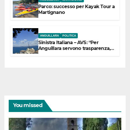
Parco: successo per Kayak Tour a
Martignano
ANGUILLARA
POLITICA
Sinistra Italiana – AVS: “Per
Anguillara servono trasparenza,
partecipazione e scelte politiche
coraggiose”
You missed