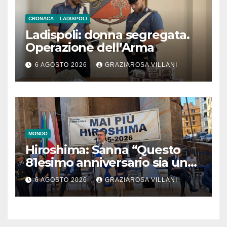
CRONACA
LADISPOLI
Ladispoli: donna segregata.
Operazione dell’Arma
6 AGOSTO 2026
GRAZIAROSA VILLANI
MONDO
Hiroshima: Sanna “Questo
81esimo anniversario sia un
monito per tutti”
6 AGOSTO 2026
GRAZIAROSA VILLANI