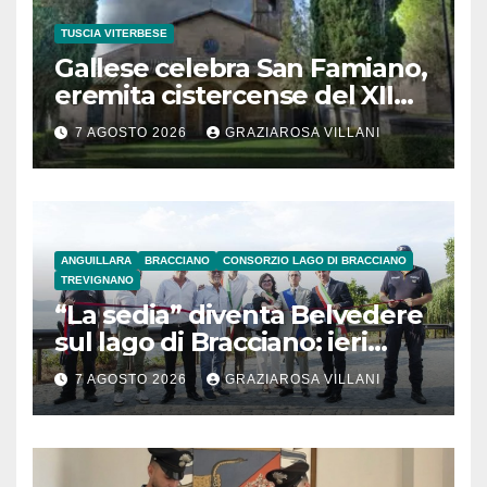
TUSCIA VITERBESE
Gallese celebra San Famiano,
eremita cistercense del XII
secolo
7 AGOSTO 2026
GRAZIAROSA VILLANI
ANGUILLARA
BRACCIANO
CONSORZIO LAGO DI BRACCIANO
TREVIGNANO
“La sedia” diventa Belvedere
sul lago di Bracciano: ieri
l’inaugurazione
7 AGOSTO 2026
GRAZIAROSA VILLANI