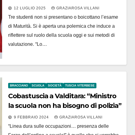
ridurre la valutazione ad un mero
12 LUGLIO 2025
GRAZIAROSA VILLANI
calcolo matematico?”
Tre studenti non si presentano o boicottano l’esame
di Maturità. Si è aperta una polemica che induce a
riflettere sul ruolo della scuola oggi e sui metodi di
valutazione. “Lo…
BRACCIANO
SCUOLA
SOCIETÀ
TUSCIA VITERBESE
Cobastuscia a Valditara: “Ministro
la scuola non ha bisogno di polizia”
9 FEBBRAIO 2024
GRAZIAROSA VILLANI
“Linea dura sulle occupazioni… presenza delle