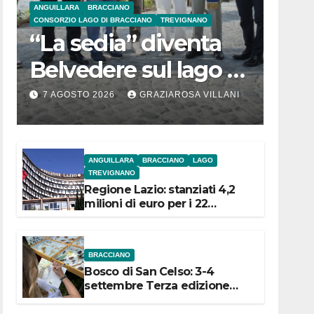
ANGUILLARA
BRACCIANO
CONSORZIO LAGO DI BRACCIANO
TREVIGNANO
“La sedia” diventa
Belvedere sul lago di
Bracciano: ieri
7 AGOSTO 2026
GRAZIAROSA VILLANI
l’inaugurazione
ANGUILLARA
BRACCIANO
LAGO
TREVIGNANO
Regione Lazio: stanziati 4,2
milioni di euro per i 22
Comuni dell’Etruria
Meridionale
BRACCIANO
Bosco di San Celso: 3-4
settembre Terza edizione
Festival “Storie in cielo e in
terra”