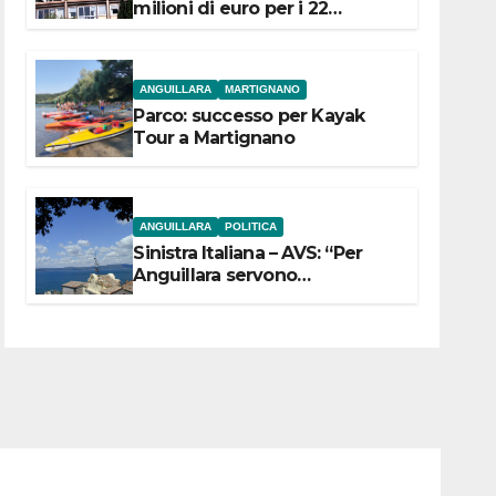
milioni di euro per i 22
Comuni dell’Etruria
Meridionale
ANGUILLARA
MARTIGNANO
Parco: successo per Kayak
Tour a Martignano
ANGUILLARA
POLITICA
Sinistra Italiana – AVS: “Per
Anguillara servono
trasparenza, partecipazione e
scelte politiche coraggiose”