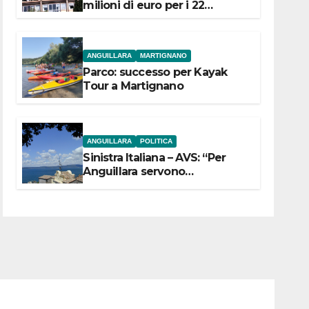
milioni di euro per i 22
Comuni dell’Etruria
Meridionale
ANGUILLARA
MARTIGNANO
Parco: successo per Kayak
Tour a Martignano
ANGUILLARA
POLITICA
Sinistra Italiana – AVS: “Per
Anguillara servono
trasparenza, partecipazione e
scelte politiche coraggiose”