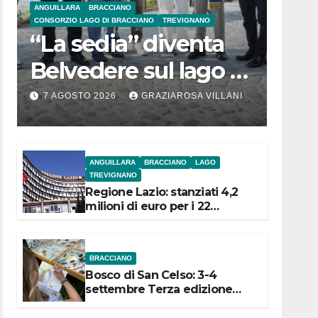
ANGUILLARA
BRACCIANO
CONSORZIO LAGO DI BRACCIANO
TREVIGNANO
“La sedia” diventa
Belvedere sul lago di
Bracciano: ieri
7 AGOSTO 2026
GRAZIAROSA VILLANI
l’inaugurazione
ANGUILLARA
BRACCIANO
LAGO
TREVIGNANO
Regione Lazio: stanziati 4,2
milioni di euro per i 22
Comuni dell’Etruria
Meridionale
BRACCIANO
Bosco di San Celso: 3-4
settembre Terza edizione
Festival “Storie in cielo e in
terra”