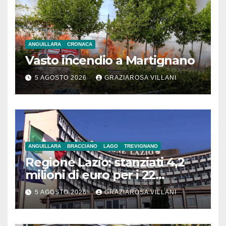
ANGUILLARA
CRONACA
Vasto incendio a Martignano
5 AGOSTO 2026
GRAZIAROSA VILLANI
ANGUILLARA
BRACCIANO
LAGO
TREVIGNANO
Regione Lazio: stanziati 4,2
milioni di euro per i 22
Comuni dell’Etruria
5 AGOSTO 2026
GRAZIAROSA VILLANI
Meridionale