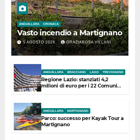
ANGUILLARA
CRONACA
Vasto incendio a Martignano
5 AGOSTO 2026
GRAZIAROSA VILLANI
ANGUILLARA
BRACCIANO
LAGO
TREVIGNANO
Regione Lazio: stanziati 4,2
milioni di euro per i 22 Comuni
dell’Etruria Meridionale
ANGUILLARA
MARTIGNANO
Parco: successo per Kayak Tour a
Martignano