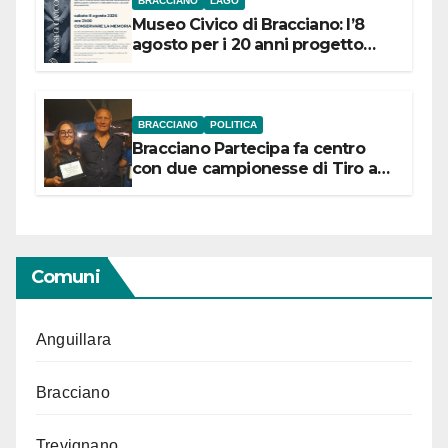
BRACCIANO
LAGO
Museo Civico di Bracciano: l’8
agosto per i 20 anni progetto
“Conservare la memoria”
BRACCIANO
POLITICA
Bracciano Partecipa fa centro
con due campionesse di Tiro a
Segno in vista delle urne
Comuni
Anguillara
Bracciano
Trevignano