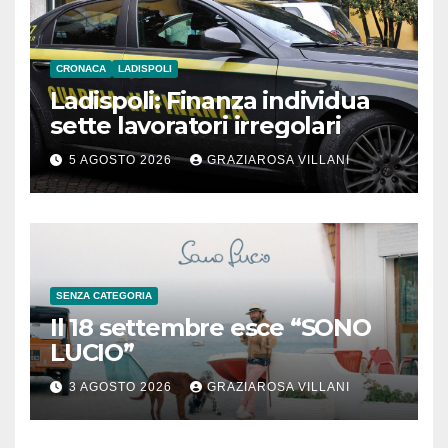
CRONACA
LADISPOLI
Ladispoli: Finanza individua
sette lavoratori irregolari
5 AGOSTO 2026
GRAZIAROSA VILLANI
SENZA CATEGORIA
Il 18 settembre esce “SONO
LUCIO”
3 AGOSTO 2026
GRAZIAROSA VILLANI