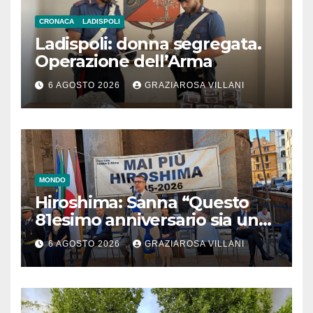
CRONACA
LADISPOLI
Ladispoli: donna segregata.
Operazione dell’Arma
6 AGOSTO 2026
GRAZIAROSA VILLANI
MONDO
Hiroshima: Sanna “Questo
81esimo anniversario sia un
monito per tutti”
6 AGOSTO 2026
GRAZIAROSA VILLANI