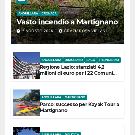
ANGUILLARA
CRONACA
Vasto incendio a Martignano
5 AGOSTO 2026
GRAZIAROSA VILLANI
ANGUILLARA
BRACCIANO
LAGO
TREVIGNANO
Regione Lazio: stanziati 4,2
milioni di euro per i 22 Comuni
dell’Etruria Meridionale
ANGUILLARA
MARTIGNANO
Parco: successo per Kayak Tour a
Martignano
ANGUILLARA
POLITICA