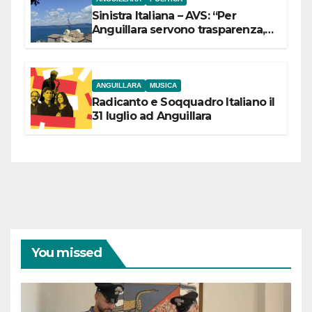
Sinistra Italiana – AVS: “Per
Anguillara servono trasparenza,
partecipazione e scelte politiche
coraggiose”
ANGUILLARA
MUSICA
Radicanto e Soqquadro Italiano il
31 luglio ad Anguillara
You missed