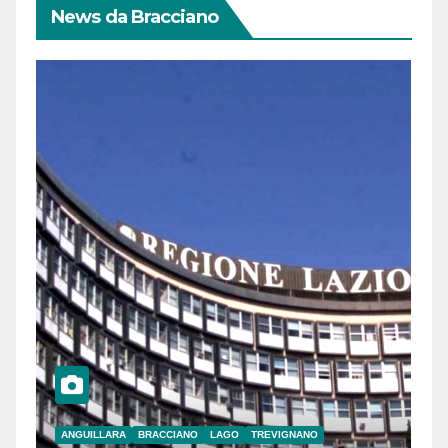
News da Bracciano
ANGUILLARA
BRACCIANO
LAGO
TREVIGNANO