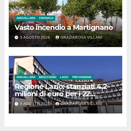
ANGUILLARA
CRONACA
Vasto incendio a Martignano
5 AGOSTO 2026
GRAZIAROSA VILLANI
ANGUILLARA
BRACCIANO
LAGO
TREVIGNANO
Regione Lazio: stanziati 4,2
milioni di euro per i 22
Comuni dell’Etruria
5 AGOSTO 2026
GRAZIAROSA VILLANI
Meridionale