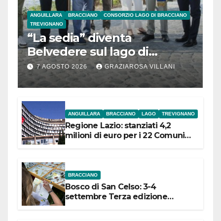
ANGUILLARA
BRACCIANO
CONSORZIO LAGO DI BRACCIANO
TREVIGNANO
“La sedia” diventa
Belvedere sul lago di
Bracciano: ieri
7 AGOSTO 2026
GRAZIAROSA VILLANI
l’inaugurazione
ANGUILLARA
BRACCIANO
LAGO
TREVIGNANO
Regione Lazio: stanziati 4,2
milioni di euro per i 22 Comuni
dell’Etruria Meridionale
BRACCIANO
Bosco di San Celso: 3-4
settembre Terza edizione
Festival “Storie in cielo e in terra”