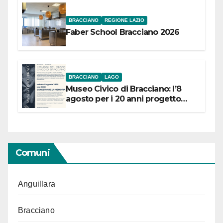
BRACCIANO
REGIONE LAZIO
Faber School Bracciano 2026
BRACCIANO
LAGO
Museo Civico di Bracciano: l’8
agosto per i 20 anni progetto
“Conservare la memoria”
Comuni
Anguillara
Bracciano