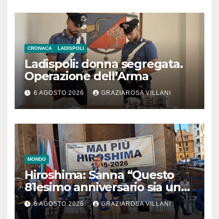
CRONACA
LADISPOLI
Ladispoli: donna segregata.
Operazione dell’Arma
6 AGOSTO 2026
GRAZIAROSA VILLANI
MONDO
Hiroshima: Sanna “Questo
81esimo anniversario sia un
monito per tutti”
6 AGOSTO 2026
GRAZIAROSA VILLANI