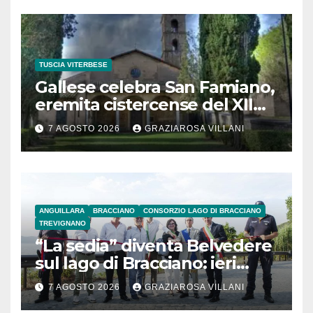
TUSCIA VITERBESE
Gallese celebra San Famiano,
eremita cistercense del XII
secolo
7 AGOSTO 2026
GRAZIAROSA VILLANI
ANGUILLARA
BRACCIANO
CONSORZIO LAGO DI BRACCIANO
TREVIGNANO
“La sedia” diventa Belvedere
sul lago di Bracciano: ieri
l’inaugurazione
7 AGOSTO 2026
GRAZIAROSA VILLANI