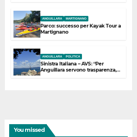
dell’Etruria Meridionale
ANGUILLARA
MARTIGNANO
Parco: successo per Kayak Tour a
Martignano
ANGUILLARA
POLITICA
Sinistra Italiana – AVS: “Per
Anguillara servono trasparenza,
partecipazione e scelte politiche
coraggiose”
You missed