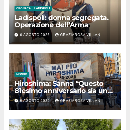
CRONACA
LADISPOLI
Ladispoli: donna segregata.
Operazione dell’Arma
6 AGOSTO 2026
GRAZIAROSA VILLANI
MONDO
Hiroshima: Sanna “Questo
81esimo anniversario sia un
monito per tutti”
6 AGOSTO 2026
GRAZIAROSA VILLANI