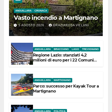
ANGUILLARA
CRONACA
Vasto incendio a Martignano
5 AGOSTO 2026
GRAZIAROSA VILLANI
ANGUILLARA
BRACCIANO
LAGO
TREVIGNANO
Regione Lazio: stanziati 4,2
milioni di euro per i 22 Comuni
dell’Etruria Meridionale
ANGUILLARA
MARTIGNANO
Parco: successo per Kayak Tour a
Martignano
ANGUILLARA
POLITICA