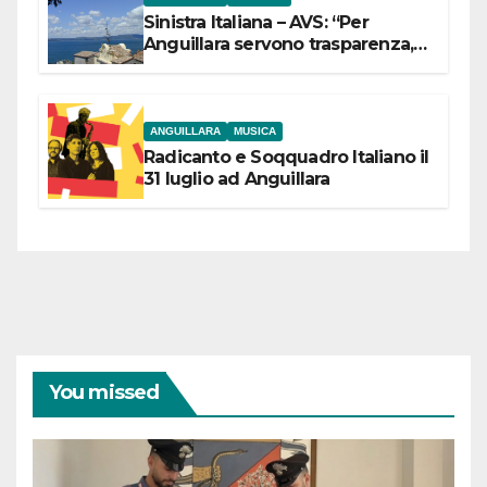
Sinistra Italiana – AVS: “Per
Anguillara servono trasparenza,
partecipazione e scelte politiche
coraggiose”
ANGUILLARA
MUSICA
Radicanto e Soqquadro Italiano il
31 luglio ad Anguillara
You missed