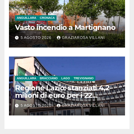
ANGUILLARA
CRONACA
Vasto incendio a Martignano
5 AGOSTO 2026
GRAZIAROSA VILLANI
ANGUILLARA
BRACCIANO
LAGO
TREVIGNANO
Regione Lazio: stanziati 4,2
milioni di euro per i 22
Comuni dell’Etruria
5 AGOSTO 2026
GRAZIAROSA VILLANI
Meridionale