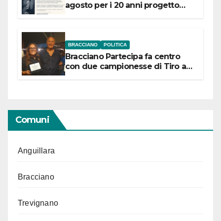
agosto per i 20 anni progetto
“Conservare la memoria”
BRACCIANO
POLITICA
Bracciano Partecipa fa centro
con due campionesse di Tiro a
Segno in vista delle urne
Comuni
Anguillara
Bracciano
Trevignano