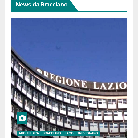
News da Bracciano
ANGUILLARA
BRACCIANO
LAGO
TREVIGNANO