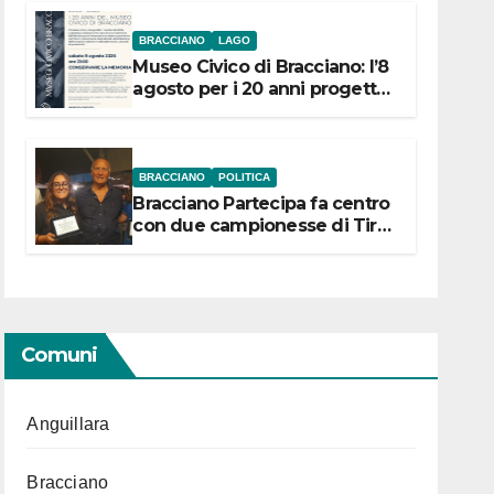
BRACCIANO
LAGO
Museo Civico di Bracciano: l’8
agosto per i 20 anni progetto
“Conservare la memoria”
BRACCIANO
POLITICA
Bracciano Partecipa fa centro
con due campionesse di Tiro
a Segno in vista delle urne
Comuni
Anguillara
Bracciano