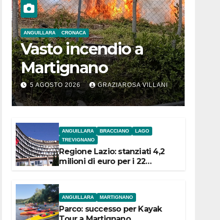
ANGUILLARA
CRONACA
Vasto incendio a
Martignano
5 AGOSTO 2026
GRAZIAROSA VILLANI
ANGUILLARA
BRACCIANO
LAGO
TREVIGNANO
Regione Lazio: stanziati 4,2
milioni di euro per i 22
Comuni dell’Etruria
Meridionale
ANGUILLARA
MARTIGNANO
Parco: successo per Kayak
Tour a Martignano