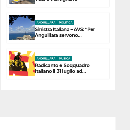
ANGUILLARA
POLITICA
Sinistra Italiana – AVS: “Per
Anguillara servono
trasparenza, partecipazione e
scelte politiche coraggiose”
ANGUILLARA
MUSICA
Radicanto e Soqquadro
Italiano il 31 luglio ad
Anguillara